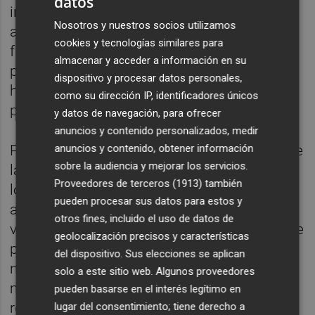
datos
iniciamos un cambio y nos hemos
Nosotros y nuestros socios utilizamos
arremangado estos cuatro años para poner
cookies y tecnologías similares para
freno a la urgencia, para poner a las
almacenar y acceder a información en su
personas en el centro de la política. Sí,
dispositivo y procesar datos personales,
hemos hecho mucho, pero queda mucho
como su dirección IP, identificadores únicos
por hacer".
y datos de navegación, para ofrecer
anuncios y contenido personalizados, medir
anuncios y contenido, obtener información
Por eso, añade Marzà, "cuando vengan los de
sobre la audiencia y mejorar los servicios.
las banderas, los que van a caballo, los de
Proveedores de terceros (1913)
también
los hologramas, debemos recordar que
pueden procesar sus datos para estos y
antes se robaba a manos llenas. Cuando
otros fines, incluido el uso de datos de
vengan con banderas para ocultar su falta de
geolocalización precisos y características
propuestas, debemos hablar de la gente, de
del dispositivo. Sus elecciones se aplican
nuestros vecinos y vecinas y de cómo ha
solo a este sitio web. Algunos proveedores
mejorado su vida estos cuatro años. Les
pueden basarse en el interés legítimo en
recordáis a los enfermos de Hepatitis C que
lugar del consentimiento; tiene derecho a