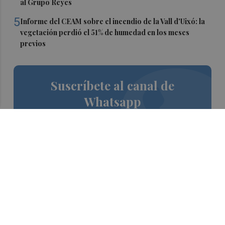
al Grupo Reyes
5
Informe del CEAM sobre el incendio de la Vall d'Uixó: la
vegetación perdió el 51% de humedad en los meses
previos
Suscríbete al canal de
Whatsapp
Siempre al día de las últimas noticias
¡Quiero suscribirme!