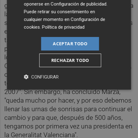
oponerse en
Configuración de publicidad
.
gracias al Botànic han recibido tratamiento; a
Puede retirar su consentimiento en
las familias que ya no pasan vergüenza en
cualquier momento en
Configuración de
septiembre porque tienen Xarxa Llibres; a los
cookies
.
Política de privacidad
estudiantes de la UJI que pagan menos
tasas y acceden a más becas; las 2.000
ACEPTAR TODO
plazas gratuitas de 2-3 años en Castelló, o
los 8.658 beneficiarios de la dependencia en
RECHAZAR TODO
Castelló en 2019, frente a los 4.614 de 2015,
o a quienes han encontrado trabajo, ya que
CONFIGURAR
tenemos la tasa más baja de paro desde
2007". Sin embargo, ha concluido Marzà,
"queda mucho por hacer, y por eso debemos
llenar las urnas de sonrisas para continuar el
cambio y para que, después de 500 años,
tengamos por primera vez una presidenta en
la Generalitat Valenciana".