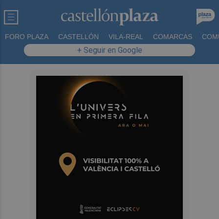
FORO PLAZA
CASTELLÓN
VILA-REAL
COMARCAS
COM
+ Seguir en Google