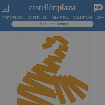
FORO PLAZA
CASTELLÓN
VILA-REAL
COMARCAS
COM
+ Seguir en Google