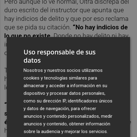
Pero aunque lo ve normal, Oltra discrepa del
duro escrito del instructor que apunta que
hay indicios de delito y que por eso reclama
que se pida su citación.
“No hay indicios de
lo que no existe.
Donde no hay delito ni hay
indecencia no puede haber una
Uso responsable de sus
consecuencia jurídica”, ha repetido.
datos
También ha negado que encubriera los
Nosotros y nuestros socios utilizamos
hechos en ningún momento. “Lo niego yo y
cookies y tecnologías similares para
almacenar y acceder a información en su
lo niegan los hechos”, ha asegurado.
dispositivo y procesar datos personales,
como su dirección IP, identificadores únicos
“No tengo ninguna razón para dimitir
y datos de navegación, para ofrecer
siempre he dicho que la decencia y la línea
anuncios y contenido personalizados, medir
ética no la marcan los tribunales
. Aquí no se
anuncios y contenido, obtener información
ha cometido ninguna ilegalidad. Todas las
sobre la audiencia y mejorar los servicios.