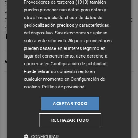
personas que han desfilado por el juzgado
Proveedores de terceros (1913)
también
estos días han dejado claro que no ha
pueden procesar sus datos para estos y
otros fines, incluido el uso de datos de
habido ordenes ni instrucciones, ni nada que
geolocalización precisos y características
no fuera que dejarles trabajar desde la
del dispositivo. Sus elecciones se aplican
libertad”, ha añadido.
solo a este sitio web. Algunos proveedores
pueden basarse en el interés legítimo en
lugar del consentimiento; tiene derecho a
ARCHIVADO EN
OLTRA
oponerse en
Configuración de publicidad
.
Puede retirar su consentimiento en
cualquier momento en
Configuración de
cookies
.
Política de privacidad
ACEPTAR TODO
RECHAZAR TODO
CONFIGURAR