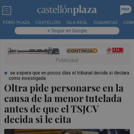
FORO PLAZA
CASTELLÓN
VILA-REAL
COMARCAS
COM
+ Seguir en Google
se espera que en pocos días el tribunal decida si declara
como investigada
Oltra pide personarse en la
causa de la menor tutelada
antes de que el TSJCV
decida si le cita