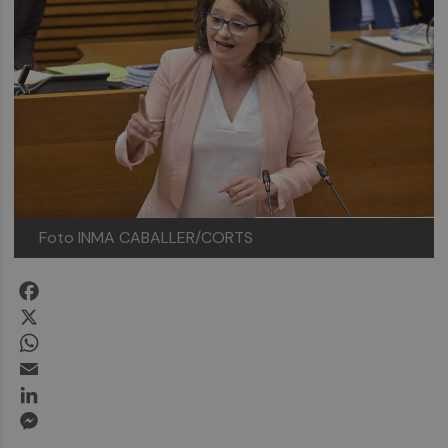
Foto INMA CABALLER/CORTS
Facebook
X
WhatsApp
Email
LinkedIn
Messenger