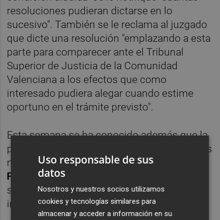
resoluciones pudieran dictarse en lo
sucesivo". También se le reclama al juzgado
que dicte una resolución "emplazando a esta
parte para comparecer ante el Tribunal
Superior de Justicia de la Comunidad
Valenciana a los efectos que como
interesado pudiera alegar cuando estime
oportuno en el trámite previsto".
Esta semana se ha conocido además que la
presidenta del Tribunal,
Pilar de la Oliva
, y los
Uso responsable de sus
magistrados
Vicente Torres
y
Antonio
datos
Ferrer
(ponente) serán los que decidan
sobre la citación o no de Oltra como
Nosotros y nuestros socios utilizamos
cookies y tecnologías similares para
investigada.
almacenar y acceder a información en su