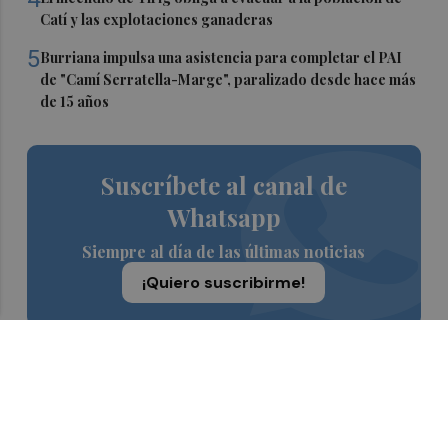
Catí y las explotaciones ganaderas
5
Burriana impulsa una asistencia para completar el PAI
de "Camí Serratella-Marge", paralizado desde hace más
de 15 años
Suscríbete al canal de
Whatsapp
Siempre al día de las últimas noticias
¡Quiero suscribirme!