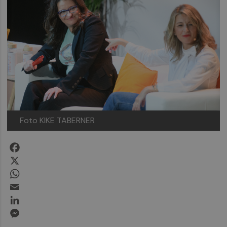
Foto KIKE TABERNER
Facebook
X
WhatsApp
Email
LinkedIn
Messenger