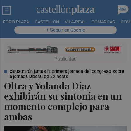
FORO PLAZA
CASTELLÓN
VILA-REAL
COMARCAS
COM
+ Seguir en Google
clausurarán juntas la primera jornada del congreso sobre
la jornada laboral de 32 horas
Oltra y Yolanda Díaz
exhibirán su sintonía en un
momento complejo para
ambas