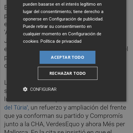
pueden basarse en el interés legítimo en
Errejón, que ha ayudado a Compromís a
lugar del consentimiento; tiene derecho a
promocionar este programa de las 32 horas
oponerse en
Configuración de publicidad
.
en el Congreso, participará en el panel
Puede retirar su consentimiento en
'Alianza Política Internacional para la
cualquier momento en
Configuración de
Jornada Laboral de Cuatro Días' en el que,
cookies
.
Política de privacidad
entr otros también estará
Nacho Álvarez
(del
partido morado). Falta por ver si ambos se
ACEPTAR TODO
quedan a la clausura.
RECHAZAR TODO
La visita del líder de Más País será la
CONFIGURAR
segunda en tres semanas puesto que este
lunes estuvo en la presentación
del 'Acord
del Túria',
un refuerzo y ampliación del frente
que ya conforman su partido y Compromís
junto a la CHA, VerdesEquo y ahora Més per
Mallorca. En la cita se insistió en que el