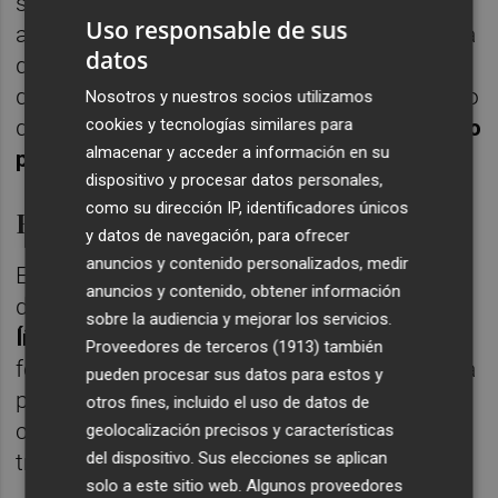
subvenciones. El agridulce resultado ha
Uso responsable de sus
aumentado las dudas sobre esa candidatura
datos
que Díaz se plantea encabezar a la izquierda
del PSOE y con un protagonismo difuminado
Nosotros y nuestros socios utilizamos
de los partidos.
Su relación con Podemos no
cookies y tecnologías similares para
almacenar y acceder a información en su
pasa tampoco por el mejor momento
.
dispositivo y procesar datos personales,
como su dirección IP, identificadores únicos
El 'factor Errejón' y 'factor Túria'
y datos de navegación, para ofrecer
anuncios y contenido personalizados, medir
Esa clausula conjunta llegará cinco horas
anuncios y contenido, obtener información
después de que participe en el congreso
sobre la audiencia y mejorar los servicios.
Íñigo Errejón
, referente de Más País, la otra
Proveedores de terceros (1913)
también
formación junto con Compromís interpelada
pueden procesar sus datos para estos y
principalmente para ese frente con la
otros fines, incluido el uso de datos de
compleja relación que tiene con Podemos
geolocalización precisos y características
del dispositivo. Sus elecciones se aplican
tras su abruta salida del partido.
solo a este sitio web. Algunos proveedores