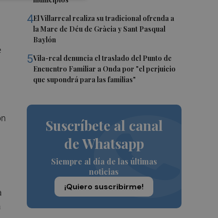
4
El Villarreal realiza su tradicional ofrenda a
la Mare de Déu de Gràcia y Sant Pasqual
Baylón
e
5
Vila-real denuncia el traslado del Punto de
Encuentro Familiar a Onda por "el perjuicio
que supondrá para las familias"
on
Suscríbete al canal
de Whatsapp
Siempre al día de las últimas
noticias
¡Quiero suscribirme!
a
a