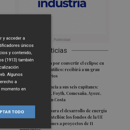
r y acceder a
tificadores únicos
el
Últimas Noticias
cios y contenido,
os (1913)
también
1
Castelló apuesta por convertir el eclipse en
calización
un referente científico: recibirá a un gran
 web. Algunos
equipo de expertos
derecho a
2
e
El Villarreal anuncia a sus seis capitanes:
ier momento en
Gerard Moreno, Foyth, Comesaña, Ayoze,
Cardona y Logan Costa
3
 y
Otra inyección para el desarrollo de energía
PTAR TODO
renovable en Castellón: los fondos de la UE
destinan 19 millones a proyectos de 11
municipios