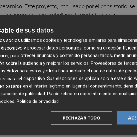
 cerámico. Este proyecto, impulsado por el
consistorio, se
iene como objetivo embellecer la ciudad, mejorar la
able de sus datos
ó a dos grandes aliados como son los alumnos del Centro
os socios utilizamos cookies y tecnologías similares para almacena
dispositivo y procesar datos personales, como su dirección IP, iden
 intelectual, y el Grupo Pamesa Cerámica que ha donado 
ción, para ofrecer anuncios y contenido personalizados, medir anun
aneles.
n sobre la audiencia y mejorar los servicios.
Proveedores de tercer
s datos para estos y otros fines, incluido el uso de datos de geolo
 elaborado de forma artesanal diferentes motivos
rísticas del dispositivo. Sus elecciones se aplican solo a este sitio
o de las 300 Torres, la Font de Dins, el Ermitorio de El
 basarse en el interés legítimo en lugar del consentimiento; tiene 
 la Asunción, sumando así su aportación a este proyecto qu
guración de publicidad
. Puede retirar su consentimiento en cualqu
cookies
.
Política de privacidad
cciones Manudavi, SL’ por un importe de 257.350,96 euros
RECHAZAR TODO
ACE
.