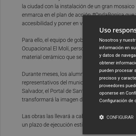
la ciudad con la instalación de un gran mosaico
enmarca en el plan de acción #OndaBonica que t
accesibilidad y poner en valor la cerámica local.
Uso respons
Para ello, el equipo de gobierno municipal busc
Nosotros y nuestr
información en su 
Ocupacional El Molí, personas con discapacidad
y datos de navega
material cerámico que se ha utilizado para los p
obtener informació
pueden procesar su
Durante meses, los alumnos del C.O. El Molí han
precisos y caracte
representativos del municipio como son el Castill
proveedores pueden
Salvador, el Portal de Sant Pere o la Iglesia de
oponerse en
Confi
transformará la imagen de la localidad.
Configuración de 
Las obras las llevará a cabo la empresa ‘Contru
CONFIGURAR
un plazo de ejecución estimado de cuatro meses