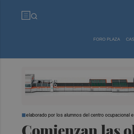
FORO PLAZA
CA
elaborado por los alumnos del centro ocupacional e
Comienzan las ob