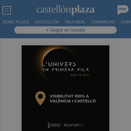
FORO PLAZA
CASTELLÓN
VILA-REAL
COMARCAS
COM
+ Seguir en Google