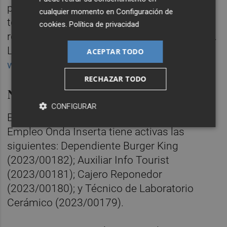
progresar en tu carrera laboral. El taller
cualquier momento en
Configuración de
tendrá una duración de 20 horas y se
cookies
.
Política de privacidad
realizará en el Antiguo Colegio Monteblanco.
Las inscripciones se pueden realizar en la
ACEPTAR TODO
web
.
RECHAZAR TODO
Nuevas ofertas
CONFIGURAR
En cuanto a ofertas laborales, la Agencia de
Empleo Onda Inserta tiene activas las
siguientes: Dependiente Burger King
(2023/00182); Auxiliar Info Tourist
(2023/00181); Cajero Reponedor
(2023/00180); y Técnico de Laboratorio
Cerámico (2023/00179).