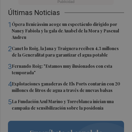
Últimas Noticias
1
Ópera Benicàssim acoge un espectáculo dirigido por
Nancy Fabiola y la gala de Anabel de la Mora y Pascual
Andreu
2
Canet lo Roig, la Jana y Traiguera reciben 4,3 millones
de la Generalitat para garantizar el agua potable
3
Fernando Roig: "Estamos muy ilusionados con esta
temporada"
4
Explotaciones ganaderas de Els Ports contarán con 20
millones de litros de agua a través de nuevas balsas
5
La Fundación Azul Marino y Torreblanca inician una
campaña de sensibilización sobre la posidonia