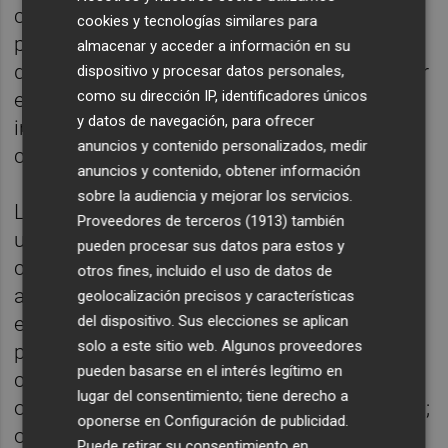
competencias digitales en el manejo del
cookies y tecnologías similares para
programa Hoja de Cálculo Excel del 19 al 23
almacenar y acceder a información en su
de junio. El requisito principal para este taller
dispositivo y procesar datos personales,
como su dirección IP, identificadores únicos
es que se tenga un conocimiento medio de
y datos de navegación, para ofrecer
informática o haber realizado, al menos, el
anuncios y contenido personalizados, medir
curso de alfabetización para el empleo.
anuncios y contenido, obtener información
sobre la audiencia y mejorar los servicios.
Los objetivos de este taller son conocer los
Proveedores de terceros (1913)
también
usos y funcionalidades de una hoja de
pueden procesar sus datos para estos y
cálculo; saber realizar cálculos básicos y
otros fines, incluido el uso de datos de
aplicados a la empresa o la gestión
geolocalización precisos y características
empresarial; realizar sencillos diseños de
del dispositivo. Sus elecciones se aplican
solo a este sitio web. Algunos proveedores
plantillas de uso cotidiano en la empresa;
pueden basarse en el interés legítimo en
conocer el concepto de las aplicaciones
lugar del consentimiento; tiene derecho a
ofimáticas en la nube y aprender a utilizarlas;
oponerse en
Configuración de publicidad
.
o mejorar las competencias digitales para
Puede retirar su consentimiento en