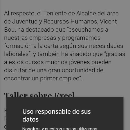
Al respecto, el Teniente de Alcalde del área
de Juventud y Recursos Humanos, Vicent
Bou, ha destacado que “escuchamos a
nuestras empresas y programamos
formación a la carta según sus necesidades
laborales”, y también ha añadido que “gracias
a estos cursos muchos jóvenes pueden
disfrutar de una gran oportunidad de
encontrar un primer empleo”.
Taller sobre Excel
Por otro lado, el Centro de Ocupación y
Uso responsable de sus
Formación ofrecerá a personas
datos
desempleadas un taller para adquirir
Nosotros y nuestros socios utilizamos