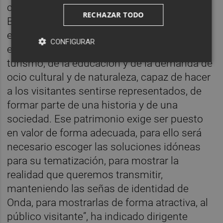
comunicado municipal., En este sentido,
RECHAZAR TODO
Badena manifiesta que “el equipamiento de
este bien turístico, patrimonial y cultural,
CONFIGURAR
estará orientado al público, al servicio del
turismo, de la educación y de la demanda de
ocio cultural y de naturaleza, capaz de hacer
a los visitantes sentirse representados, de
formar parte de una historia y de una
sociedad. Ese patrimonio exige ser puesto
en valor de forma adecuada, para ello será
necesario escoger las soluciones idóneas
para su tematización, para mostrar la
realidad que queremos transmitir,
manteniendo las señas de identidad de
Onda, para mostrarlas de forma atractiva, al
público visitante”, ha indicado dirigente