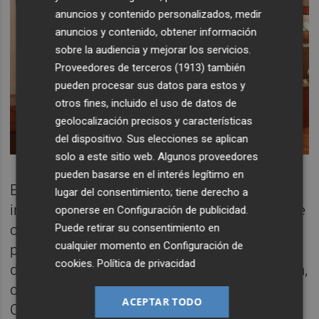
anuncios y contenido personalizados, medir
anuncios y contenido, obtener información
sobre la audiencia y mejorar los servicios.
Proveedores de terceros (1913)
también
pueden procesar sus datos para estos y
otros fines, incluido el uso de datos de
geolocalización precisos y características
del dispositivo. Sus elecciones se aplican
solo a este sitio web. Algunos proveedores
pueden basarse en el interés legítimo en
El discurso expositivo y los equipamientos
lugar del consentimiento; tiene derecho a
innovadores de la muestra permitirán que se
oponerse en
Configuración de publicidad
.
Puede retirar su consentimiento en
convierta en una referencia en el turismo
cualquier momento en
Configuración de
paleontológico y geológico, activo, cultural y
cookies
.
Política de privacidad
de naturaleza valenciano para, de esta forma,
crear en el público la necesidad de acudir a
ACEPTAR TODO
Onda a conocerlo, según se señala en el