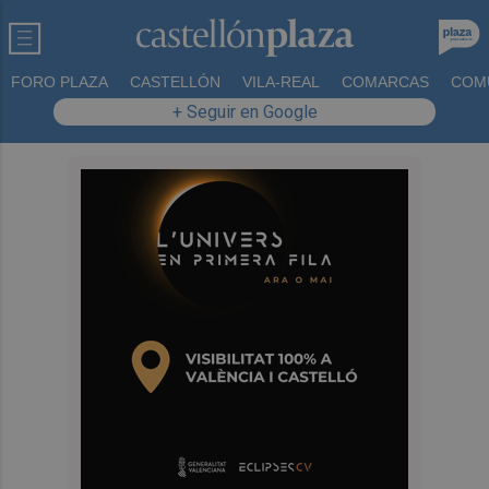
FORO PLAZA
CASTELLÓN
VILA-REAL
COMARCAS
COM
+ Seguir en Google