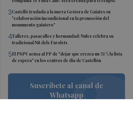
compañía Te Falta Calle: será creada para el eclipse
3
Castelló traslada a la nueva Gestora de Gaiates su
"colaboración incondicional en la promoción del
monumento gaiatero"
4
Talleres, pasacalles y hermandad: Nules celebra su
tradicional Nit dels Farolets
5
El PSPV acusa al PP de "dejar que crezca un 31 % la lista
de espera" en los centros de día de Castellón
Suscríbete al canal de
Whatsapp
Siempre al día de las últimas noticias
¡Quiero suscribirme!