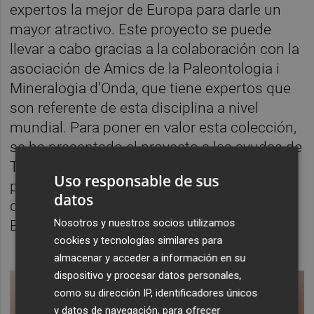
expertos la mejor de Europa para darle un
mayor atractivo. Este proyecto se puede
llevar a cabo gracias a la colaboración con la
asociación de Amics de la Paleontologia i
Mineralogia d'Onda, que tiene expertos que
son referente de esta disciplina a nivel
mundial. Para poner en valor esta colección,
se ha presentado el proyecto a las ayudas de
Turismo de la Generalitat Valenciana, que
Uso responsable de sus
podrían sufragar el 50% de los 50.000 euros
datos
que cuesta llevarlo a cabo”, ha indicado
Nosotros y nuestros socios utilizamos
Badenas.
cookies y tecnologías similares para
almacenar y acceder a información en su
dispositivo y procesar datos personales,
como su dirección IP, identificadores únicos
y datos de navegación, para ofrecer