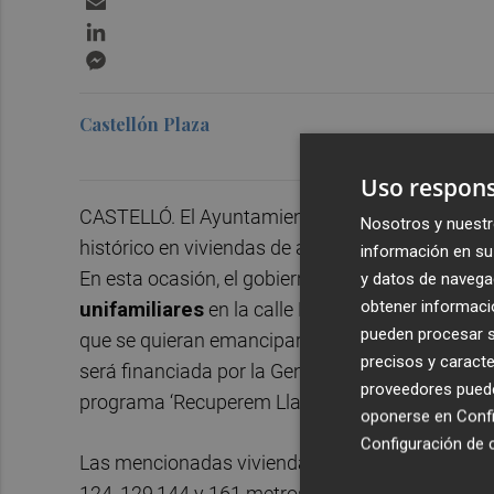
LinkedIn
Messenger
Castellón Plaza
Uso respons
CASTELLÓ. El Ayuntamiento de Onda sigue avanz
Nosotros y nuestr
histórico en viviendas de alquiler social para aq
información en su 
En esta ocasión, el gobierno municipal está pre
y datos de navega
obtener informació
unifamiliares
en la calle Portal de Valencia con
pueden procesar su
que se quieran emancipar.
La inversión total
precisos y caracte
será financiada por la Generalitat Valenciana, t
proveedores pueden
programa ‘Recuperem Llars’.
oponerse en
Confi
Configuración de 
Las mencionadas viviendas
datan del año 19
124, 129,144 y 161 metros cuadrados respectiva