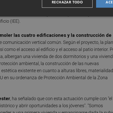
RECHAZAR TODO
ACE
drados. Estas casas presentan múltiples daños que hacen
oro e incluso con riesgo de desplome
, según los
icio (IEE).
moler las cuatro edificaciones y la construcción de
e comunicación vertical común. Según el proyecto, la pla
 como el acceso al edificio y el acceso al patio interior. P
na, albergan una vivienda de dos dormitorios y una vivien
protección ambiental, la construcción de las nuevas
 estética existente en cuanto a alturas libres, materialidad
OU en su ordenanza de Protección Ambiental de la Zona
ester
, ha señalado que con esta actuación cumple con "el
istórico y abrir oportunidades a los jóvenes". "Somos
acceder a una primera vivienda y emanciparse dada la sub