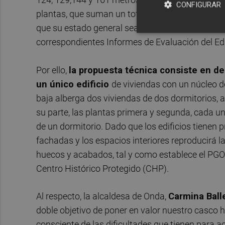
CONFIGURAR
plantas, que suman un total de 558 metros cua
que su estado general sea de
avanzado deteri
correspondientes Informes de Evaluación del Edif
Por ello,
la propuesta técnica consiste en de
un único edificio
de viviendas con un núcleo d
baja alberga dos viviendas de dos dormitorios, así
su parte, las plantas primera y segunda, cada u
de un dormitorio. Dado que los edificios tienen 
fachadas y los espacios interiores reproducirá la
huecos y acabados, tal y como establece el PG
Centro Histórico Protegido (CHP).
Al respecto, la alcaldesa de Onda,
Carmina Ball
doble objetivo de poner en valor nuestro casco h
consciente de las dificultades que tienen para 