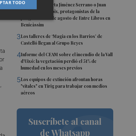
PTAR TODO
2
Juan Tallón, Marta Jiménez Serrano o Juan
Evaristo Valls Boix, protagonistas de la
programación de agosto de Entre Libros en
Benicàssim
3
Los talleres de ‘Magia en los Barrios’ de
Castelló llegan al Grupo Reyes
nta
4
Informe del CEAM sobre el incendio de la Vall
or
d'Uixó: la vegetación perdió el 51% de
da
humedad en los meses previos
5
Los equipos de extinción afrontan horas
,
"vitales" en Tírig para trabajar con medios
aéreos
Suscríbete al canal
de Whatsapp
ida