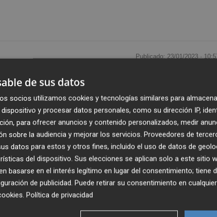
Publicado: 23/01/2023 ·
10:5
Actualizado: 23/01/2023 · 1
able de sus datos
ando en su plan de convertir casas en ruinas del casco
os socios utilizamos cookies y tecnologías similares para almacena
uellos colectivos con mayor dificultad de acceso a un hoga
dispositivo y procesar datos personales, como su dirección IP, iden
parando la
rehabilitación de cuatro edificios
ción, para ofrecer anuncios y contenido personalizados, medir anun
n sobre la audiencia y mejorar los servicios.
Proveedores de tercer
 el objetivo de destinarlos a jóvenes con escasos recursos
s datos para estos y otros fines, incluido el uso de datos de geolo
 asciende a 698.500 euros
, de la cual una tercera parte
rísticas del dispositivo. Sus elecciones se aplican solo a este sitio
ras conseguir el Ayuntamiento la subvención, a través del
 basarse en el interés legítimo en lugar del consentimiento; tiene 
guración de publicidad
. Puede retirar su consentimiento en cualqu
cookies
.
Política de privacidad
00
según catastro y presentan una superficie construida d
mente, y de uso principal vivienda y almacén en algunas