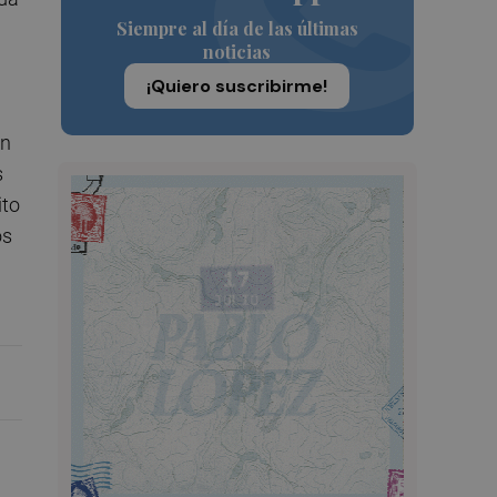
Siempre al día de las últimas
noticias
¡Quiero suscribirme!
en
s
ito
os