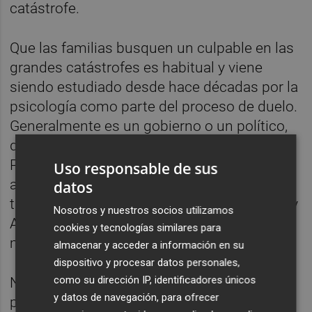
catástrofe.
Que las familias busquen un culpable en las
grandes catástrofes es habitual y viene
siendo estudiado desde hace décadas por la
psicología como parte del proceso de duelo.
Generalmente es un gobierno o un político,
que deben apechugar con ello y aguantarse.
Pasó en la pantanada de Tous, en el
Uso responsable de sus
accidente del metro de Valencia, en los
datos
también accidentes ferroviarios de Angrois y
Nosotros y nuestros socios utilizamos
Adamuz y en la Dana. Y pasa en todo el
cookies y tecnologías similares para
mundo, no solo aquí.
almacenar y acceder a información en su
dispositivo y procesar datos personales,
como su dirección IP, identificadores únicos
No obstante, confundir la responsabilidad
y datos de navegación, para ofrecer
política con la penal no hace bien a nadie.