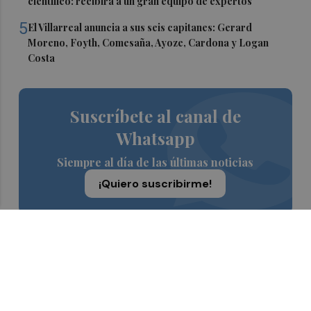
científico: recibirá a un gran equipo de expertos
5
El Villarreal anuncia a sus seis capitanes: Gerard
Moreno, Foyth, Comesaña, Ayoze, Cardona y Logan
Costa
Suscríbete al canal de
Whatsapp
Siempre al día de las últimas noticias
¡Quiero suscribirme!