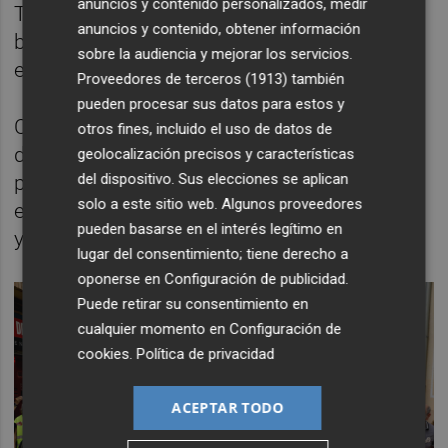
anuncios y contenido personalizados, medir
Tampoco a las familias, a las que ya no les
anuncios y contenido, obtener información
basta una dimisión. Necesitan una condena
sobre la audiencia y mejorar los servicios.
en los tribunales.
Proveedores de terceros (1913)
también
pueden procesar sus datos para estos y
Cuando el señalado es un gobernante, el
otros fines, incluido el uso de datos de
dolor se convierte en un instrumento
geolocalización precisos y características
del dispositivo. Sus elecciones se aplican
político. Sobre todo si, como es costumbre
solo a este sitio web. Algunos proveedores
en España, no asume su responsabilidad
pueden basarse en el interés legítimo en
y se atrinchera para no parecer culpable.
lugar del consentimiento; tiene derecho a
oponerse en
Configuración de publicidad
.
Puede retirar su consentimiento en
cualquier momento en
Configuración de
cookies
.
Política de privacidad
ACEPTAR TODO