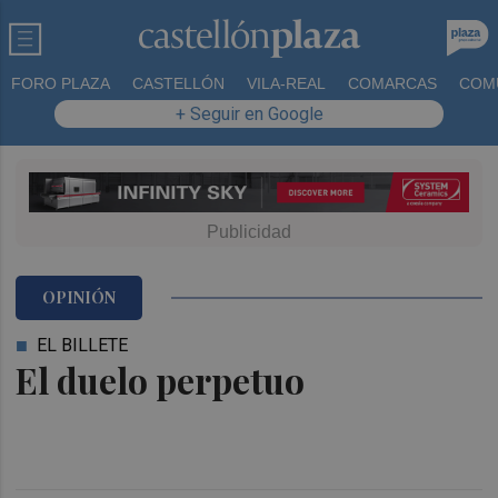
FORO PLAZA
CASTELLÓN
VILA-REAL
COMARCAS
COM
+ Seguir en Google
OPINIÓN
EL BILLETE
El duelo perpetuo