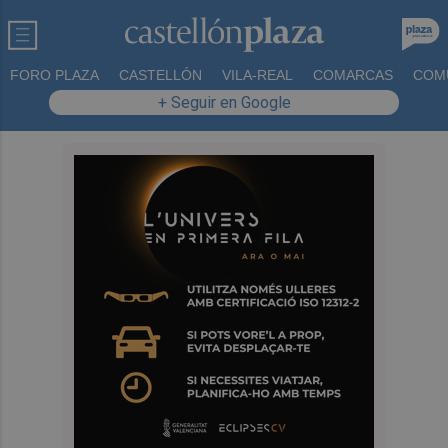
FORO PLAZA
CASTELLÓN
VILA-REAL
COMARCAS
COM
+ Seguir en Google