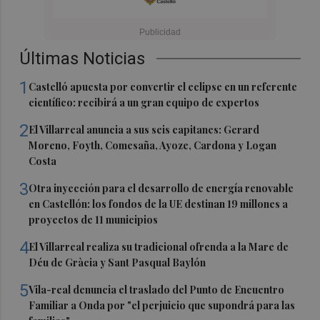
Últimas Noticias
1
Castelló apuesta por convertir el eclipse en un referente
científico: recibirá a un gran equipo de expertos
2
El Villarreal anuncia a sus seis capitanes: Gerard
Moreno, Foyth, Comesaña, Ayoze, Cardona y Logan
Costa
3
Otra inyección para el desarrollo de energía renovable
en Castellón: los fondos de la UE destinan 19 millones a
proyectos de 11 municipios
4
El Villarreal realiza su tradicional ofrenda a la Mare de
Déu de Gràcia y Sant Pasqual Baylón
5
Vila-real denuncia el traslado del Punto de Encuentro
Familiar a Onda por "el perjuicio que supondrá para las