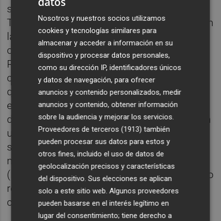
datos
se desconecten para evitar graves averías.
Nosotros y nuestros socios utilizamos
También es muy importante que el voltaje en
cookies y tecnologías similares para
las líneas varíe lo menos posible y sea
almacenar y acceder a información en su
compensado ante la variación del consumo.
dispositivo y procesar datos personales,
Relacionado con todo esto aparece el
como su dirección IP, identificadores únicos
concepto de damping o amortiguamiento,
y datos de navegación, para ofrecer
que es la capacidad que tiene el sistema
anuncios y contenido personalizados, medir
eléctrico para que las oscilaciones
anuncios y contenido, obtener información
sobre la audiencia y mejorar los servicios.
desaparezcan por sí solas y en el que juegan
Proveedores de terceros (1913)
también
un papel fundamental los generadores
pueden procesar sus datos para estos y
síncronos inerciales ayudados por un
otros fines, incluido el uso de datos de
mecanismo regulador denominado PSS
geolocalización precisos y características
(Power System Stabilizer) que controla cómo
del dispositivo. Sus elecciones se aplican
responde el generador cuando el sistema
solo a este sitio web. Algunos proveedores
comienza a oscilar.
pueden basarse en el interés legítimo en
lugar del consentimiento; tiene derecho a