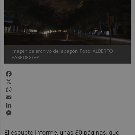
Imagen de archivo del apagón.
Foto: ALBERTO
PAREDES/EP
Facebook
X
WhatsApp
Email
LinkedIn
Messenger
El escueto informe, unas 30 páginas, que