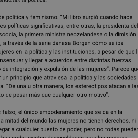
 política y feminismo. “Mi libro surgió cuando hace
políticas significativas, entre otras, la presidenta del
 Escocia, la primera ministra neozelandesa o la dimisión
, a través de la serie danesa Borgen cómo se iba
eres en la política y las instituciones, a pesar de que 
onsensuar y llegar a acuerdos entre distintas fuerzas
o de integración y expulsión de las mujeres”. Parece qu
 un principio que atraviesa la política y las sociedades
a. “De una u otra manera, los estereotipos atacan a la
nto de pesar más que cualquier otro motivo”.
 falso, el único empoderamiento que se da en la
 la mitad del mundo las mujeres no tienen derechos, ni
legar a cualquier puesto de poder, pero no todas puede
e hay poder existen desigualdades para las mujeres.