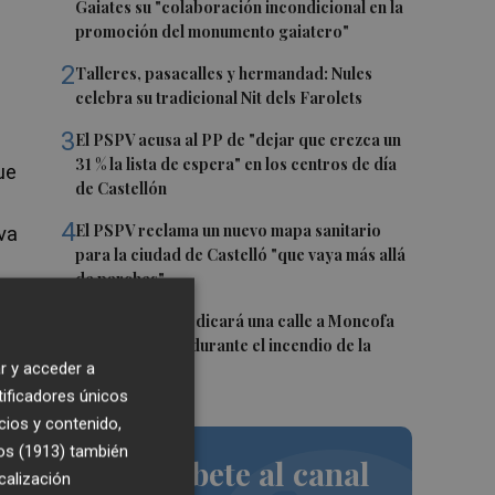
Gaiates su "colaboración incondicional en la
promoción del monumento gaiatero"
2
Talleres, pasacalles y hermandad: Nules
celebra su tradicional Nit dels Farolets
3
El PSPV acusa al PP de "dejar que crezca un
31 % la lista de espera" en los centros de día
ue
de Castellón
4
El PSPV reclama un nuevo mapa sanitario
va
para la ciudad de Castelló "que vaya más allá
de parches"
5
Alfondeguilla dedicará una calle a Moncofa
er
por su acogida durante el incendio de la
r y acceder a
Serra d'Espadà
io
tificadores únicos
a
cios y contenido,
os (1913)
también
Suscríbete al canal
calización