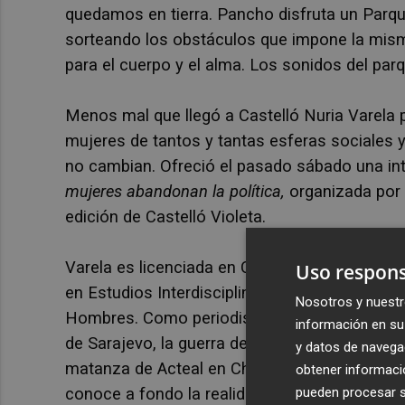
quedamos en tierra. Pancho disfruta un Parque
sorteando los obstáculos que impone la mism
para el cuerpo y el alma. Los sonidos del parq
Menos mal que llegó a Castelló Nuria Varela 
mujeres de tantos y tantas esferas sociales 
no cambian. Ofreció el pasado sábado una in
mujeres abandonan la política,
organizada por 
edición de Castelló Violeta.
Varela es licenciada en Ciencias de la Infor
Uso respons
en Estudios Interdisciplinares de Género así 
Nosotros y nuestr
Hombres. Como periodista ha trabajado en confl
información en su 
de Sarajevo, la guerra de Irak, los feminicidi
y datos de navega
matanza de Acteal en Chiapas, el Afganistán d
obtener informació
pueden procesar su
conoce a fondo la realidad de los campos de 