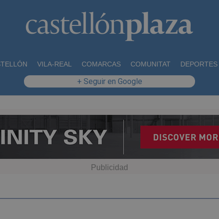
STELLÓN
VILA-REAL
COMARCAS
COMUNITAT
DEPORTES
+ Seguir en Google