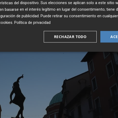
rísticas del dispositivo. Sus elecciones se aplican solo a este sitio
ión bosnia en Croacia y la vida en los campamentos de
 basarse en el interés legítimo en lugar del consentimiento; tiene 
guración de publicidad
. Puede retirar su consentimiento en cualqu
cookies
.
Política de privacidad
RECHAZAR TODO
ACE