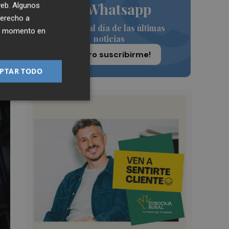
de Whatsapp
 web. Algunos
derecho a
Siempre al día de las últimas
ier momento en
noticias
¡Quiero suscribirme!
PTAR TODO