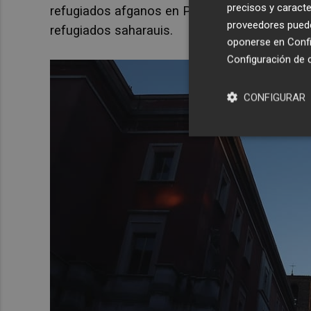
precisos y caracte
refugiados afganos en Pakistán, de la poblac
proveedores pueden
refugiados saharauis.
oponerse en
Confi
Configuración de 
CONFIGURAR