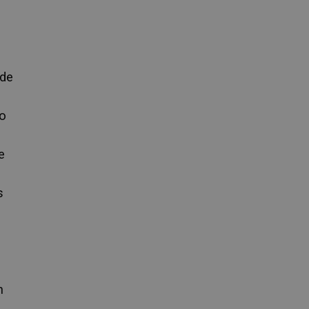
 de
lo
e
s
n