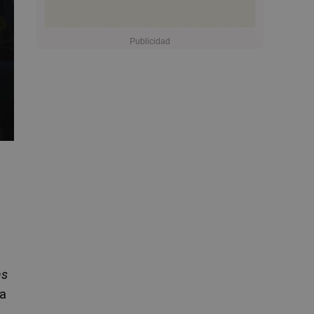
as
ra