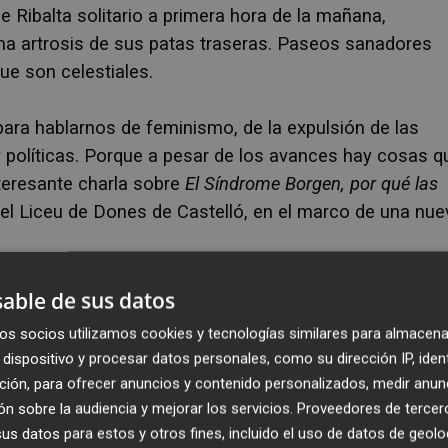
 Ribalta solitario a primera hora de la mañana,
a artrosis de sus patas traseras. Paseos sanadores
ue son celestiales.
para hablarnos de feminismo, de la expulsión de las
y políticas. Porque a pesar de los avances hay cosas q
teresante charla sobre
El Síndrome Borgen, por qué las
el Liceu de Dones de Castelló, en el marco de una nue
mación por la Universidad Complutense de Madrid, Mást
able de sus datos
como en Género y Políticas de Igualdad entre Mujeres y
os socios utilizamos cookies y tecnologías similares para almacena
ictos bélicos, entre otros, la guerra de Bosnia, el sit
dispositivo y procesar datos personales, como su dirección IP, iden
os de Ciudad Juarez, la Revolución Naranja en Ucrania, l
ción, para ofrecer anuncios y contenido personalizados, medir anun
e los talibanes, el golpe de estado en Rusia. También
n sobre la audiencia y mejorar los servicios.
Proveedores de tercer
s datos para estos y otros fines, incluido el uso de datos de geolo
refugiados de la población Palestina en Jordania,