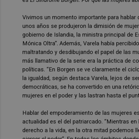
Vivimos un momento importante para hablar de
unos años se produjeron la dimisión de mujeres 
gobierno de Islandia, la ministra principal de
Mónica Oltra”. Además, Varela había percibido
maltratando y desdibujando el papel de las muj
más llamativo de la serie era la práctica de c
políticas. “En Borgen se ve claramente el cicl
la igualdad, según destaca Varela, lejos de ser
democráticas, se ha convertido en una retóric
mujeres en el poder y las lastran hasta el pu
Hablar del empoderamiento de las mujeres es
actualidad es el del patriarcado. “Mientras en
derecho a la vida, en la otra mitad podemos l
ejercer el poder”. En todos los ámbitos dond