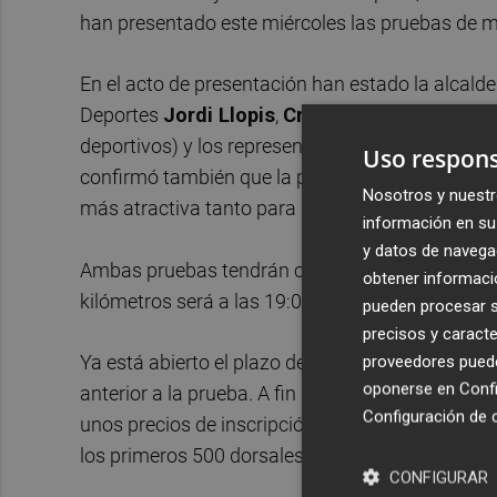
han presentado este miércoles las pruebas de 
En el acto de presentación han estado la alcald
Deportes
Jordi Llopis
,
Cristina Marcelo
y
Est
deportivos) y los representantes de Genetics Ru
Uso respons
confirmó también que la prueba contará con part
Nosotros y nuestr
más atractiva tanto para los corredores como pa
información en su 
y datos de navega
Ambas pruebas tendrán como punto de partida y 
obtener informació
kilómetros será a las 19:00 horas, mientras que
pueden procesar su
precisos y caracte
Ya está abierto el plazo de inscripciones en ww
proveedores pueden
oponerse en
Confi
anterior a la prueba. A fin de alcanzar un rotund
Configuración de 
unos precios de inscripción muy populares (desd
los primeros 500 dorsales de cada prueba contar
CONFIGURAR