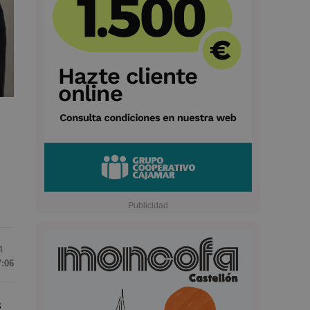
4
7:06
s