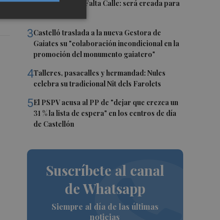
la compañía Te Falta Calle: será creada para
el eclipse
3
Castelló traslada a la nueva Gestora de
Gaiates su "colaboración incondicional en la
promoción del monumento gaiatero"
4
Talleres, pasacalles y hermandad: Nules
celebra su tradicional Nit dels Farolets
5
El PSPV acusa al PP de "dejar que crezca un
31 % la lista de espera" en los centros de día
de Castellón
Suscríbete al canal
de Whatsapp
Siempre al día de las últimas
noticias