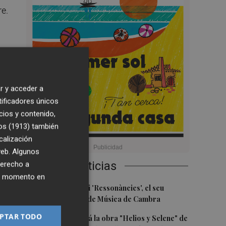
e.
e
n
r y acceder a
tificadores únicos
cios y contenido,
 10
os (1913)
también
calización
 web. Algunos
Últimas Noticias
derecho a
ier momento en
o
1
Culla estrena hui 'Ressonàncies', el seu
s,
primer Festival de Música de Cambra
s.
PTAR TODO
2
Castelló acogerá la obra "Helios y Selene" de