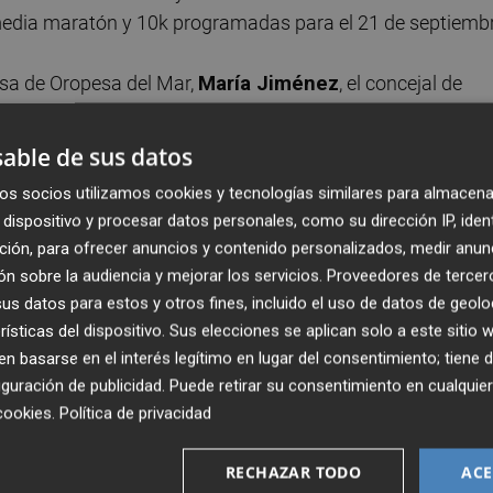
media maratón y 10k programadas para el 21 de septiembr
esa de Oropesa del Mar,
María Jiménez
, el concejal de
eban Ventura
(por parte del departamento de eventos
nner,
Quique Martín
y
Javier Campos
. Durante el acto s
able de sus datos
icipantes internacionales de renombre, lo que la hará aú
os socios utilizamos cookies y tecnologías similares para almacena
ra el público asistente.
dispositivo y procesar datos personales, como su dirección IP, iden
ción, para ofrecer anuncios y contenido personalizados, medir anun
meta el Hotel Marina d’Or 5. La salida para la prueba de
n sobre la audiencia y mejorar los servicios.
Proveedores de tercer
 la media maratón arrancará a las 19:30.
s datos para estos y otros fines, incluido el uso de datos de geolo
rísticas del dispositivo. Sus elecciones se aplican solo a este sitio
w.mychip.com, que concluirá a las 00:00 horas del día
 basarse en el interés legítimo en lugar del consentimiento; tiene 
guración de publicidad
. Puede retirar su consentimiento en cualqu
o éxito de participación, los organizadores han establecid
cookies
.
Política de privacidad
e 4,60 € para el 10K y 9 € para la media maratón). Ademá
án con un descuento del 18 por ciento sobre estos precio
RECHAZAR TODO
ACE