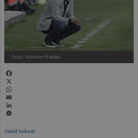
Foto: Antonio Pradas
Facebook
X
WhatsApp
Email
LinkedIn
Messenger
Omid Sokout