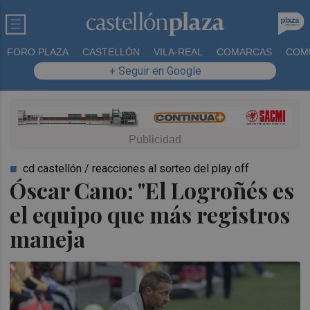
FORO PLAZA
CASTELLÓN
VILA-REAL
COMARCAS
COM
+ Seguir en Google
cd castellón / reacciones al sorteo del play off
Óscar Cano: "El Logroñés es
el equipo que más registros
maneja