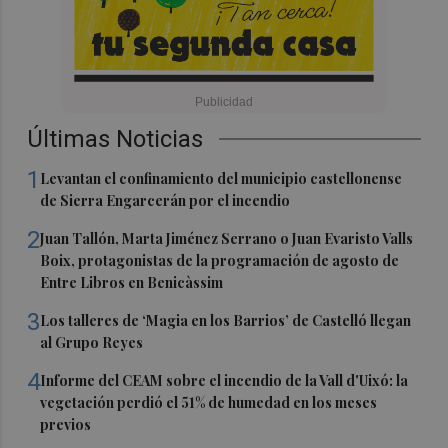
Últimas Noticias
1
Levantan el confinamiento del municipio castellonense
de Sierra Engarcerán por el incendio
2
Juan Tallón, Marta Jiménez Serrano o Juan Evaristo Valls
Boix, protagonistas de la programación de agosto de
Entre Libros en Benicàssim
3
Los talleres de ‘Magia en los Barrios’ de Castelló llegan
al Grupo Reyes
4
Informe del CEAM sobre el incendio de la Vall d'Uixó: la
vegetación perdió el 51% de humedad en los meses
previos