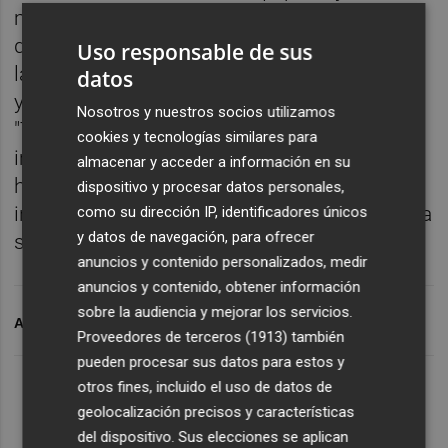
medio albinegro ha destacado que "es uno
de los más completos de la categoría. Lleva
Uso responsable de sus
la misma base desde hace bastante tiempo
datos
y eso se nota en el vestuario". Y añade:
Nosotros y nuestros socios utilizamos
"Tiene un punto de veteranía muy
cookies y tecnologías similares para
importante, pero, con el confinamiento se
almacenar y acceder a información en su
han roto un poco las dinámicas y es una
dispositivo y procesar datos personales,
incógnita porque partimos todos de cero", ha
como su dirección IP, identificadores únicos
y datos de navegación, para ofrecer
señalado.
anuncios y contenido personalizados, medir
anuncios y contenido, obtener información
sobre la audiencia y mejorar los servicios.
ARCHIVADO EN
CD CASTELLON
Proveedores de terceros (1913)
también
pueden procesar sus datos para estos y
otros fines, incluido el uso de datos de
geolocalización precisos y características
del dispositivo. Sus elecciones se aplican