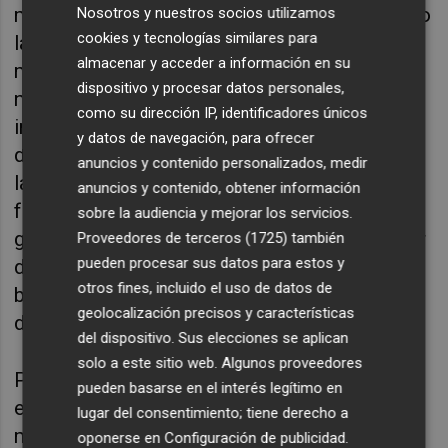
millones de euros. Hoy el PSOE ha convertido
Nosotros y nuestros socios utilizamos
cookies y tecnologías similares para
la luz en un producto de lujo. Y es hoy, ese
almacenar y acceder a información en su
mismo PSOE, el que desmantela la sanidad,
dispositivo y procesar datos personales,
nos somete a listas de espera quirúrgicas
como su dirección IP, identificadores únicos
insostenibles y nos priva de los médicos que
y datos de navegación, para ofrecer
despide en plena pandemia".
"Y yo quiero para
anuncios y contenido personalizados, medir
la Vall el bienestar que merecen nuestras
anuncios y contenido, obtener información
familias. Las que buscan trabajo para poder
sobre la audiencia y mejorar los servicios.
garantizar la educación de sus hijos, disfrutar
Proveedores de terceros (1725)
también
pueden procesar sus datos para estos y
de recursos básicos que el estado de
otros fines, incluido el uso de datos de
bienestar ha dejado de garantizar en manos
geolocalización precisos y características
del PSOE", ha manifestado Clavell.
del dispositivo. Sus elecciones se aplican
solo a este sitio web. Algunos proveedores
Para conseguirlo, el 'popular' cuenta en su
pueden basarse en el interés legítimo en
equipo "con los mejores, con mis vecinos,
lugar del consentimiento; tiene derecho a
más unidos que nunca" y arropados por
oponerse en
Configuración de publicidad
.