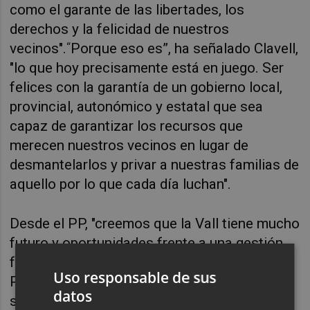
como el garante de las libertades, los
derechos y la felicidad de nuestros
vecinos".
“
Porque eso es”, ha señalado Clavell,
"lo que hoy precisamente está en juego. Ser
felices con la garantía de un gobierno local,
provincial, autonómico y estatal que sea
capaz de garantizar los recursos que
merecen nuestros vecinos en lugar de
desmantelarlos y privar a nuestras familias de
aquello por lo que cada día luchan".
Desde el PP, "creemos que la Vall tiene mucho
futuro y oportunidades frente a una gestión
feudal de nuestros recursos. Porque hoy el
Uso responsable de sus
PSOE ejerce la usura con un anuncio de
datos
subida de impuestos que supera los 4.000