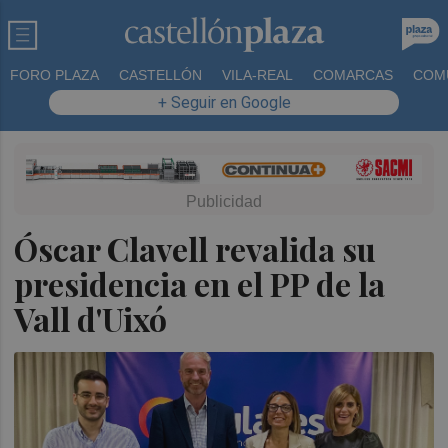
FORO PLAZA
CASTELLÓN
VILA-REAL
COMARCAS
COM
+ Seguir en Google
Óscar Clavell revalida su
presidencia en el PP de la
Vall d'Uixó