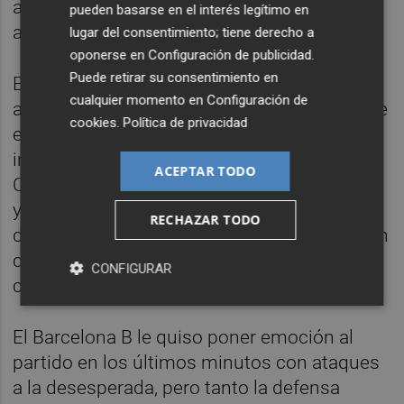
aprovechó la indecisión de la defensa
pueden basarse en el interés legítimo en
azulgrana para fusilar a Carevic.
lugar del consentimiento; tiene derecho a
oponerse en
Configuración de publicidad
.
Puede retirar su consentimiento en
El filial azulgrana reaccionó con varias
cualquier momento en
Configuración de
apariciones en el área de Campos. En una de
cookies
.
Política de privacidad
ellas, el guardameta realizó una buena
intervención a tiro de Rodado. Pero el
ACEPTAR TODO
Castellón no perdía el control de la situación
y seguía llegando con facilidad. Bilal tuvo
RECHAZAR TODO
dos apariciones por la derecha que acabaron
con centros que no pudo rematar en
CONFIGURAR
condiciones Koné para lograr el triplete.
El Barcelona B le quiso poner emoción al
partido en los últimos minutos con ataques
a la desesperada, pero tanto la defensa