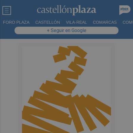
FORO PLAZA
CASTELLÓN
VILA-REAL
COMARCAS
COM
+ Seguir en Google