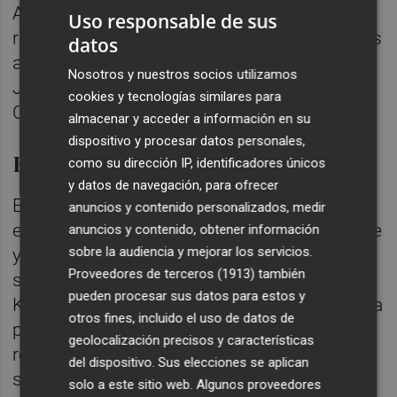
A raíz del primer gol de Koné, el Barcelona B
Uso responsable de sus
reaccionó y dispuso de dos ocasiones claras
datos
antes del descanso. En ambas acciones,
Nosotros y nuestros socios utilizamos
Jutglà rozó el poste de la portería de
cookies y tecnologías similares para
Campos.
almacenar y acceder a información en su
dispositivo y procesar datos personales,
El gol de la sentencia
como su dirección IP, identificadores únicos
y datos de navegación, para ofrecer
El Castellón recuperó el mando del partido
anuncios y contenido personalizados, medir
en los primeros minutos de la segunda parte
anuncios y contenido, obtener información
sobre la audiencia y mejorar los servicios.
y encontró premio a su dominio con un
Proveedores de terceros (1913)
también
segundo gol, materializado de nuevo por
pueden procesar sus datos para estos y
Koné tras una falta botada desde la izquierda
otros fines, incluido el uso de datos de
por Pablo Hernández que no acertó a
geolocalización precisos y características
rematar inicialmente Sibille. El balón quedó
del dispositivo. Sus elecciones se aplican
suelto en el área y el extremo africano
solo a este sitio web. Algunos proveedores