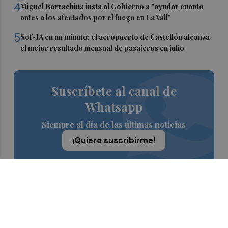
4
Miguel Barrachina insta al Gobierno a "ayudar cuanto
antes a los afectados por el fuego en La Vall"
5
Sof-IA en un minuto: el aeropuerto de Castellón alcanza
el mejor resultado mensual de pasajeros en julio
Suscríbete al canal de
Whatsapp
Siempre al día de las últimas noticias
¡Quiero suscribirme!