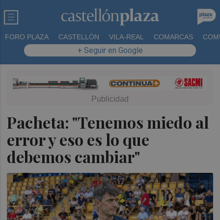
FORO PLAZA
CASTELLÓN
VILA-REAL
COMARCAS
COM
+ Seguir en Google
Pacheta: "Tenemos miedo al
error y eso es lo que
debemos cambiar"