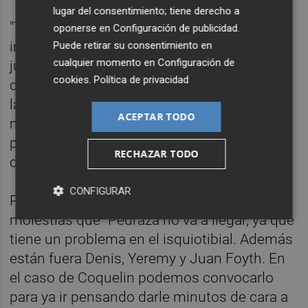
lugar del consentimiento; tiene derecho a
"Tiene buenos jugadores, tiene bajas
oponerse en
Configuración de publicidad
.
importantes, pero sigue contando con
Puede retirar su consentimiento en
cualquier momento en
Configuración de
jugadores desequilibrantes. Nosotros
cookies
.
Política de privacidad
debemos buscar esa velocidad de balón, y
las cosas que hemos hecho bien durante
ACEPTAR TODO
mucho tiempo, que duren durante todo el
partido. Y cuando no estemos bien,
RECHAZAR TODO
debemos ser prácticos", señaló.
CONFIGURAR
Pacheta señaló sobre los jugadores con
molestias que "Pedraza no va a llegar, ya que
tiene un problema en el isquiotibial. Además
están fuera Denis, Yeremy y Juan Foyth. En
el caso de Coquelin podemos convocarlo
para ya ir pensando darle minutos de cara a