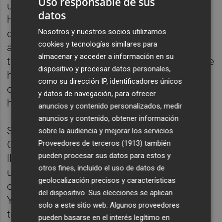
Uso responsable de sus
uno tiene que hacer mucho mejor lo que
datos
hace, es lo que estoy pidiendo el futbolista
Nosotros y nuestros socios utilizamos
de autocrítica. Si veo el error lo puedo
cookies y tecnologías similares para
arreglar. En eso estamos insistiendo. Y
almacenar y acceder a información en su
trabajo, trabajo y trabajo. Eso de que siempre
dispositivo y procesar datos personales,
haces lo mismo y acabas equivocándote, te
como su dirección IP, identificadores únicos
obliga a buscar alternativas que te puedan
y datos de navegación, para ofrecer
hacer mejor", analizó.
anuncios y contenido personalizados, medir
anuncios y contenido, obtener información
Sobre su rival de este lunes, apuntó que el
sobre la audiencia y mejorar los servicios.
Proveedores de terceros (1913)
también
Granada es "un rival agresivo y con mucha
pueden procesar sus datos para estos y
llegada. Los equipos de Paco (López) tienen
otros fines, incluido el uso de datos de
unas características claras, es un tipo muy
geolocalización precisos y características
ordenado y sus equipos transitan muy bien.
del dispositivo. Sus elecciones se aplican
Ya tenemos de tapar esas transiciones y
solo a este sitio web. Algunos proveedores
tapar a sus jugadores buenos".
pueden basarse en el interés legítimo en