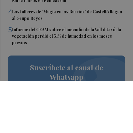
Entre Libros en Benicàssim
4
Los talleres de ‘Magia en los Barrios’ de Castelló llegan
al Grupo Reyes
5
Informe del CEAM sobre el incendio de la Vall d'Uixó: la
vegetación perdió el 51% de humedad en los meses
previos
Suscríbete al canal de
Whatsapp
Siempre al día de las últimas noticias
¡Quiero suscribirme!