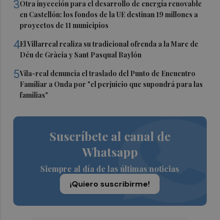
3
Otra inyección para el desarrollo de energía renovable
en Castellón: los fondos de la UE destinan 19 millones a
proyectos de 11 municipios
4
El Villarreal realiza su tradicional ofrenda a la Mare de
Déu de Gràcia y Sant Pasqual Baylón
5
Vila-real denuncia el traslado del Punto de Encuentro
Familiar a Onda por "el perjuicio que supondrá para las
familias"
Suscríbete al canal de
Whatsapp
Siempre al día de las últimas noticias
¡Quiero suscribirme!