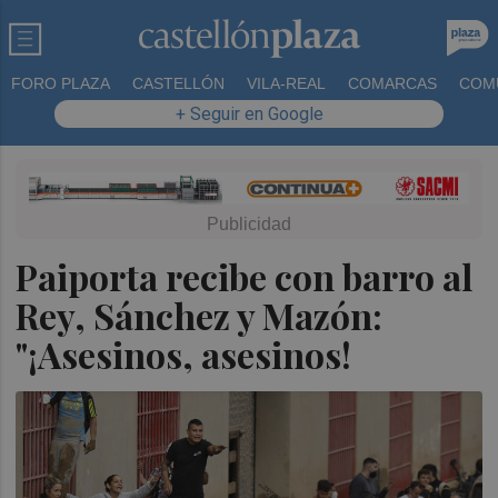
FORO PLAZA
CASTELLÓN
VILA-REAL
COMARCAS
COM
+ Seguir en Google
Paiporta recibe con barro al
Rey, Sánchez y Mazón:
"¡Asesinos, asesinos!