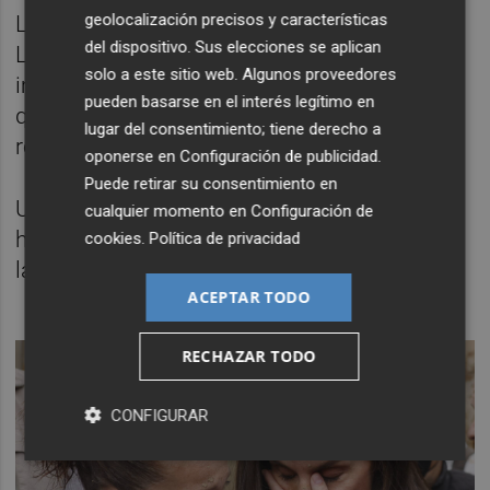
geolocalización precisos y características
Lo mismo ha hecho, por separado, la reina
del dispositivo. Sus elecciones se aplican
Letizia, que ante la lluvia de barro que le ha
solo a este sitio web. Algunos proveedores
impactado en la cara, ha tenido finalmente
pueden basarse en el interés legítimo en
que ser evacuada. A la reina se le ha visto
lugar del consentimiento; tiene derecho a
romper a llorar.
oponerse en
Configuración de publicidad
.
Puede retirar su consentimiento en
Una persona de su escolta ha resultado
cualquier momento en
Configuración de
herida, con sangre en la cara, por un objeto
cookies
.
Política de privacidad
lanzado a la comitiva.
ACEPTAR TODO
RECHAZAR TODO
CONFIGURAR