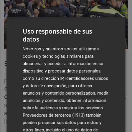
Uso responsable de sus
datos
Nosotros y nuestros socios utilizamos
cookies y tecnologías similares para
En un ambiente de mucha tensión, el Rey ha
almacenar y acceder a información en su
dispositivo y procesar datos personales,
tratado de conversar con algunos de ellos,
como su dirección IP, identificadores únicos
pero finalmente, en medio de un tumulto, ha
y datos de navegación, para ofrecer
sido apartado de la calle por donde iba a
anuncios y contenido personalizados, medir
discurrir la visita. No obstante, las fuerzas de
anuncios y contenido, obtener información
seguridad no han conseguido hacerle subir
sobre la audiencia y mejorar los servicios.
al coche ante su insistencia en hablar con
Proveedores de terceros (1913)
también
los ciudadanos indignados.
pueden procesar sus datos para estos y
otros fines, incluido el uso de datos de