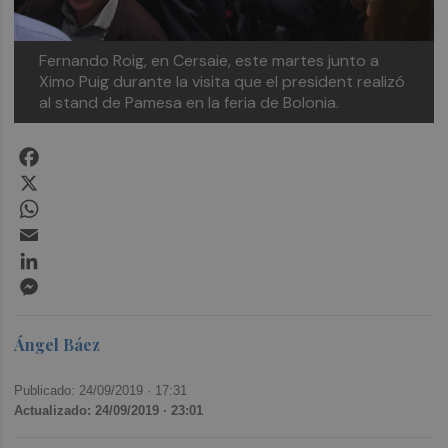
Fernando Roig, en Cersaie, este martes junto a
Ximo Puig durante la visita que el president realizó
al stand de Pamesa en la feria de Bolonia.
Facebook
X
WhatsApp
Email
LinkedIn
Messenger
Ángel Báez
Publicado: 24/09/2019 ·
17:31
Actualizado: 24/09/2019 · 23:01