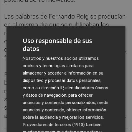
Las palabras de Fernando Roig se producían
en el mismo día que se publicaban los
resultados de la empresa Pamesa a lo largo
Uso responsable de sus
del pasado año, que evidenció un aumento
datos
de la facturación de 454,7 millones de euros,
frente a los 414,2 del año anterior.
Nosotros y nuestros socios utilizamos
cookies y tecnologías similares para
almacenar y acceder a información en su
Pese a estos buenos números, los
dispositivo y procesar datos personales,
beneficios cayeron ligeramente en 20,26
como su dirección IP, identificadores únicos
millones, frente a los 21,5 del año anterior,
y datos de navegación, para ofrecer
según el informe de cuentas en el que se
anuncios y contenido personalizados, medir
señala que la cifra de ventas de la empresa
anuncios y contenido, obtener información
azulejera creció un 9,80% entre 2017 y 2018.
sobre la audiencia y mejorar los servicios.
Proveedores de terceros (1913)
también