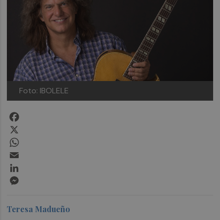
Foto: IBOLELE
Facebook
X
WhatsApp
Email
LinkedIn
Messenger
Teresa Madueño