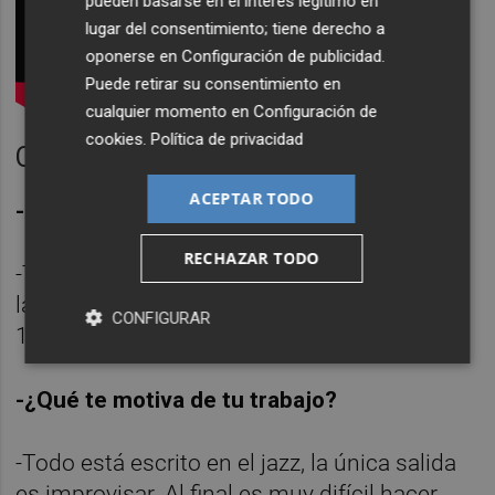
pueden basarse en el interés legítimo en
lugar del consentimiento; tiene derecho a
oponerse en
Configuración de publicidad
.
Puede retirar su consentimiento en
cualquier momento en
Configuración de
cookies
.
Política de privacidad
Componer y mejorar
ACEPTAR TODO
-¿Cómo se mejora constantemente?
RECHAZAR TODO
-Trabajando muchísimo. Yo me levanto por
la mañana y puedo estar componiendo de
CONFIGURAR
10 a 12 horas,
-¿Qué te motiva de tu trabajo?
-Todo está escrito en el jazz, la única salida
es improvisar. Al final es muy difícil hacer