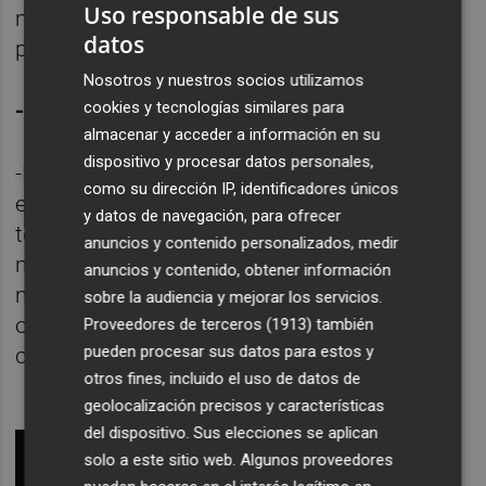
Uso responsable de sus
músico, ver mi entendimiento y mis
datos
progresos.
Nosotros y nuestros socios utilizamos
cookies y tecnologías similares para
-¿Y qué hay de los
soldouts
?
almacenar y acceder a información en su
dispositivo y procesar datos personales,
-Mis fans son parte de ello, forman parte de
como su dirección IP, identificadores únicos
este concepto abstracto del éxito. Cabe
y datos de navegación, para ofrecer
tener en cuenta que según que parte del
anuncios y contenido personalizados, medir
mundo y según que época vivamos mi
anuncios y contenido, obtener información
música se va a recibir de una manera o de
sobre la audiencia y mejorar los servicios.
otra, así que al final lo que hago es
Proveedores de terceros (1913)
también
pueden procesar sus datos para estos y
centrarme en lo mío.
otros fines, incluido el uso de datos de
geolocalización precisos y características
del dispositivo. Sus elecciones se aplican
solo a este sitio web. Algunos proveedores