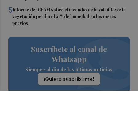
5
Informe del CEAM sobre el incendio de la Vall d'Uixó: la
vegetación perdió el 51% de humedad en los meses
previos
Suscríbete al canal de
Whatsapp
Siempre al día de las últimas noticias
¡Quiero suscribirme!