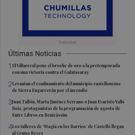
Últimas Noticias
1
El Villarreal pone el broche de oro a la pretemporada
con una victoria contra el Galatasaray
2
Levantan el confinamiento del municipio castellonense
de Sierra Engarcerán por el incendio
3
Juan Tallón, Marta Jiménez Serrano o Juan Evaristo Valls
Boix, protagonistas de la programación de agosto de
Entre Libros en Benicàssim
4
Los talleres de ‘Magia en los Barrios’ de Castelló llegan
al Grupo Reyes