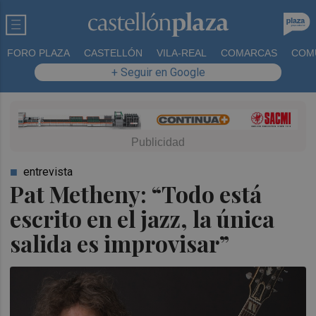
FORO PLAZA
CASTELLÓN
VILA-REAL
COMARCAS
COM
+ Seguir en Google
entrevista
Pat Metheny: “Todo está
escrito en el jazz, la única
salida es improvisar”