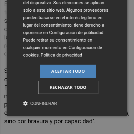
del dispositivo. Sus elecciones se aplican
El síndic del PP, Miguel Barrachina, ha
solo a este sitio web. Algunos proveedores
transmitido su "respeto, admiración y
pueden basarse en el interés legítimo en
simpatía" a los nuevos síndics, al considerar
lugar del consentimiento; tiene derecho a
que "todo el mundo, desde la distancia
oponerse en
Configuración de publicidad
.
ideológica, aporta lo mejor en
Puede retirar su consentimiento en
representación de los valencianos en esta
cualquier momento en
Configuración de
Cámara".
cookies
.
Política de privacidad
Sobre la ausencia de síndicas, ha
ACEPTAR TODO
considerado que, "afortunadamente", el
Parlamento valenciano está "repleto de
RECHAZAR TODO
mujeres combativas", y por ejemplo las leyes
CONFIGURAR
presupuestarias de este pleno las defienden
en el caso del PP dos mujeres, "no por cuotas,
sino por bravura y por capacidad".