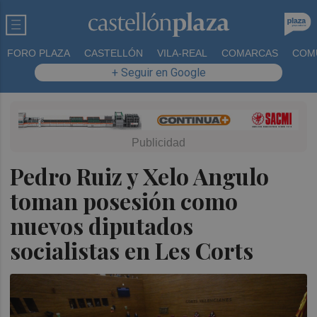
FORO PLAZA
CASTELLÓN
VILA-REAL
COMARCAS
COM
+ Seguir en Google
Pedro Ruiz y Xelo Angulo
toman posesión como
nuevos diputados
socialistas en Les Corts