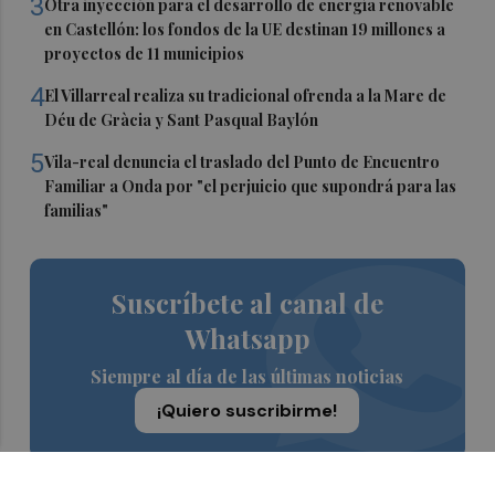
3
Otra inyección para el desarrollo de energía renovable
en Castellón: los fondos de la UE destinan 19 millones a
proyectos de 11 municipios
4
El Villarreal realiza su tradicional ofrenda a la Mare de
Déu de Gràcia y Sant Pasqual Baylón
5
Vila-real denuncia el traslado del Punto de Encuentro
Familiar a Onda por "el perjuicio que supondrá para las
familias"
Suscríbete al canal de
Whatsapp
Siempre al día de las últimas noticias
¡Quiero suscribirme!