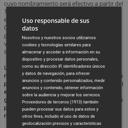
cuyo nombramiento será efectivo a partir del
1 de enero próximo- ha restado importancia,
en declaraciones en los pasillos de Les
Uso responsable de sus
datos
Corts, a que ya no haya síndicas: "a mí me
parecen las mujeres válidas y los hombres
Nosotros y nuestros socios utilizamos
válidos; los que son válidos, me da igual el
cookies y tecnologías similares para
sexo que tengan".
almacenar y acceder a información en su
dispositivo y procesar datos personales,
como su dirección IP, identificadores únicos
Llanos ha considerado que si en algún
y datos de navegación, para ofrecer
momento eran todo síndicas de los grupos es
anuncios y contenido personalizados, medir
porque "eran las más aptas y las mejores", y si
anuncios y contenido, obtener información
en estos momentos al frente de los cuatro
sobre la audiencia y mejorar los servicios.
grupos parlamentarios hay cuatro síndicos es
Proveedores de terceros (1913)
también
porque "tres son los más aptos y los
pueden procesar sus datos para estos y
mejores", y además está él.
otros fines, incluido el uso de datos de
geolocalización precisos y características