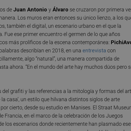
nos de
Juan Antonio
y
Álvaro
se cruzaron por primera ve
 manera. Los muros eran entonces su único lienzo, a los qu
 también el digital, un escenario urbano en el que la
va. Fue ese primer encuentro el germen de lo que años
ticos más prolíficos de la escena contemporánea:
PichiAv
 palabras describían en 2018, en una
entrevista
con
ncillamente, algo “natural”, una manera compartida de
hasta ahora. “En el mundo del arte hay muchos dúos pero 
del grafiti y las referencias a la mitología y formas del ar
 casa’, un estilo que hilvana distintos siglos de arte
por cierto, desde su estudio en Manises. El Straat Muse
 Francia, en el marco de la celebración de los Juegos
 de los escenarios donde recientemente han plasmado ese