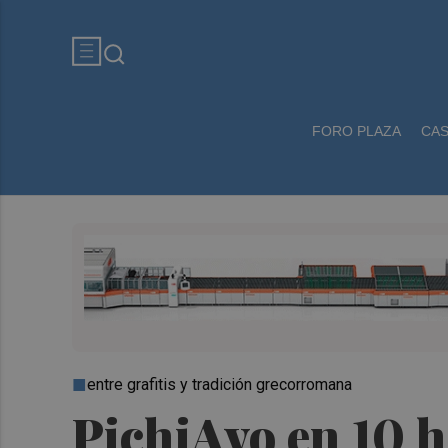
FORO PLAZA
CA
entre grafitis y tradición grecorromana
PichiAvo en 10 hi