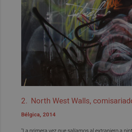
2. North West Walls, comisariad
Bélgica, 2014
"La primera vez que salíamos al extranjero a pi