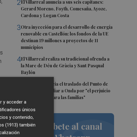
,
2
El Villarreal anuncia a sus seis capitanes:
Gerard Moreno, Foyth, Comesaña, Ayoze,
Cardona y Logan Costa
3
Otra inyección para el desarrollo de energía
renovable en Castellón: los fondos de la UE
destinan 19 millones a proyectos de 11
municipios
as
4
El Villarreal realiza su tradicional ofrenda a
n
la Mare de Déu de Gràcia y Sant Pasqual
Baylón
5
Vila-real denuncia el traslado del Punto de
os
Encuentro Familiar a Onda por "el perjuicio
que supondrá para las familias"
r y acceder a
tificadores únicos
cios y contenido,
Suscríbete al canal
os (1913)
también
calización