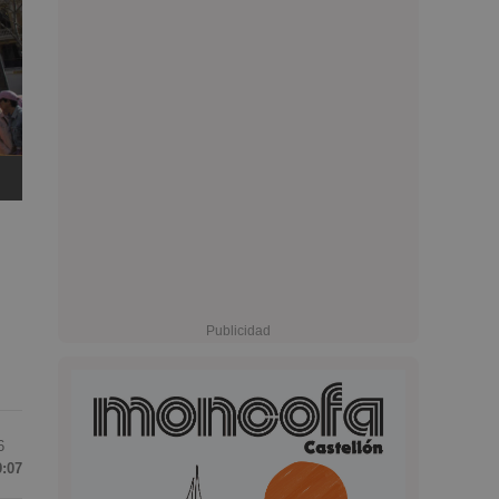
6
9:07