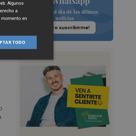
de Whatsapp
 web. Algunos
derecho a
Siempre al día de las últimas
na
noticias
ier momento en
ta
¡Quiero suscribirme!
PTAR TODO
de
o
a