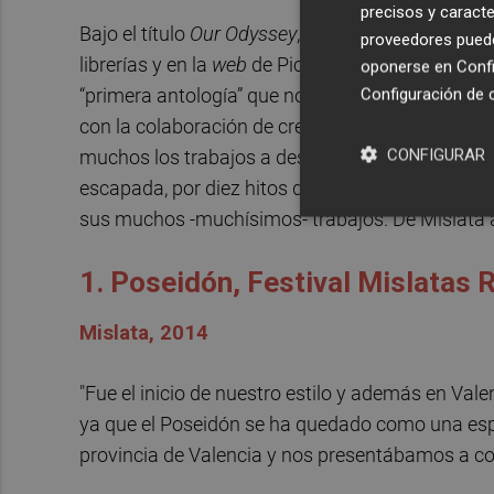
precisos y caracte
Bajo el título
Our Odyssey
, un guiño al clásico 
proveedores pueden
librerías y en la
web
de PichiAvo- un viaje por al
oponerse en
Confi
“primera antología” que nos lleva a distintos pa
Configuración de 
con la colaboración de creadores como
Felipe
CONFIGURAR
muchos los trabajos a desgranar, desde
Culturp
escapada, por diez hitos de su carrera, un lista
sus muchos -muchísimos- trabajos. De Mislata a
1. Poseidón, Festival Mislatas
Mislata, 2014
"Fue el inicio de nuestro estilo y además en Va
ya que el Poseidón se ha quedado como una esp
provincia de Valencia y nos presentábamos a c