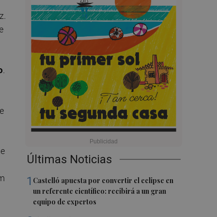
z.
e
o
.
se
te
Últimas Noticias
um
1
Castelló apuesta por convertir el eclipse en
un referente científico: recibirá a un gran
equipo de expertos