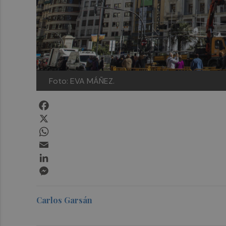
Foto: EVA MÁÑEZ.
Facebook
X
WhatsApp
Email
LinkedIn
Messenger
Carlos Garsán