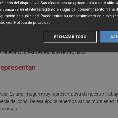
rísticas del dispositivo. Sus elecciones se aplican solo a este sitio
de Homero, el dúo hace con este volumen -ya disponible en
 basarse en el interés legítimo en lugar del consentimiento; tiene 
gunos de los proyectos que han marcado su trayectoria, u
guración de publicidad
. Puede retirar su consentimiento en cualqu
íses de Europa y Norteamérica, principalmente, y que cuen
cookies
.
Política de privacidad
 Pantone
o
Pedro Ochando
, entre otros. Aunque son
RECHAZAR TODO
ACE
laza
proponemos al dúo un viaje un poco más breve, una
do en el que desvelan por qué fueron importantes algunos 
 Nueva York, esto es PichiAvo en 10 hitos.
 Representan
lencia. Es una imagen muy representativa de nuestro trabaj
ecie de icono. De esa época tenemos varios murales en l
oncursos"