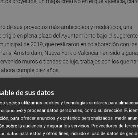
intos proyectos, un mapa creativo en el que València, claro
uno de sus proyectos más ambiciosos y mediáticos, una
 erigió en plena plaza del Ayuntamiento bajo el sugerente
a municipal de 2019, que realizaron en colaboración con los
 París, Ámsterdam, Nueva York o València han sido algun
tervenido muros o tiendas de lujo, trabajos con los que ha
 ahora cumple diez años.
14, cuando nos consideramos personas y artistas. Decidim
able de sus datos
s haciendo y, tras años experimentando, y jugando con
os socios utilizamos cookies y tecnologías similares para almacena
expresar lo que éramos en vez de pintar por pintar, de ahí
dispositivo y procesar datos personales, como su dirección IP, iden
és de este punto de inflexión, PichiAvo celebra estos diez
ción, para ofrecer anuncios y contenido personalizados, medir anun
a publicación de un libro en el que hacen un repaso por
n sobre la audiencia y mejorar los servicios.
Proveedores de tercer
u trayectoria.
s datos para estos y otros fines, incluido el uso de datos de geolo