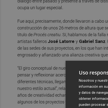
diálogo entre pasado y presente a través de dist
ocupa un lugar especial.
Fue aquí, precisamente, donde llevaron a cabo 
construcción de unos 26 metros de altura que se
título de
Procés creatiu
. Sí, hablamos de la fall
artistas falleros
José Latorre
y
Gabriel Sanz
.
de las sedes de sus proyectos, en los que han in
engrosado y afianzado una alianza creativa que
“El giro conceptual de nuestra obra llega en 20
Uso respons
pensar y reflexionar acerca de lo que estábamo
Nosotros y nuestr
diferentes técnicas, llegamos a la conclusión de 
información en su 
nuestro estilo actual”, relatan. Una década despu
y datos de navega
años de creatividad echando la vista atrás con l
obtener informació
algunos de los proyectos y momentos clave de s
pueden procesar su