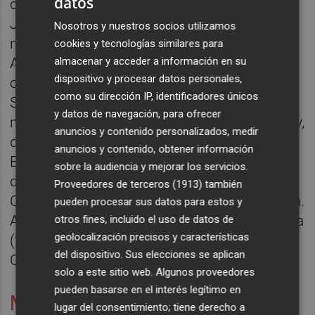
datos
cultural del Instituto Alicantino de Cultura
Juan Gil-Albert desde 2021 hasta su
Nosotros y nuestros socios utilizamos
nombramiento como Directora General.
cookies y tecnologías similares para
Además, ha formado parte de las
almacenar y acceder a información en su
dispositivo y procesar datos personales,
comisiones de los centenarios de Joaquín
como su dirección IP, identificadores únicos
Sorolla y de Eusebio Sempere por
y datos de navegación, para ofrecer
nombramiento de la Generalitat Valenciana y,
anuncios y contenido personalizados, medir
desde su constitución, del Grupo de
anuncios y contenido, obtener información
Expertos encargado de la selección de obra
sobre la audiencia y mejorar los servicios.
de arte con destino a la Colección de Arte
Proveedores de terceros (1913)
también
Contemporáneo de la Generalitat Valenciana.
pueden procesar sus datos para estos y
Además, ha sido Vicepresidenta y Presidenta
otros fines, incluido el uso de datos de
geolocalización precisos y características
(2017-2021) de la Asociación Valenciana de
del dispositivo. Sus elecciones se aplican
Críticos de Arte (AVCA).
solo a este sitio web. Algunos proveedores
pueden basarse en el interés legítimo en
Marta Alonso y Miquel Nadal,
lugar del consentimiento; tiene derecho a