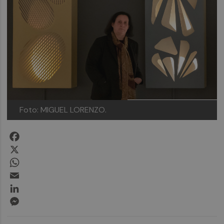
Foto: MIGUEL LORENZO.
Facebook
X
WhatsApp
Email
LinkedIn
Messenger