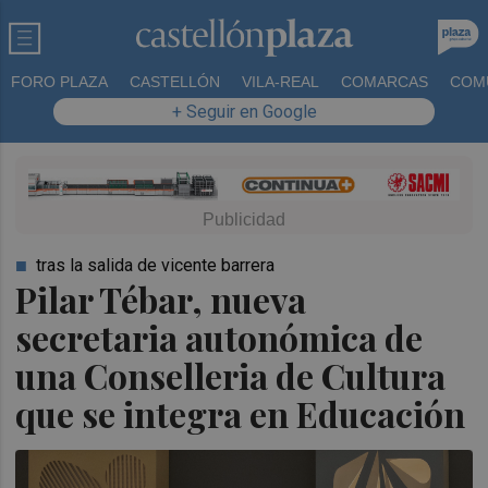
FORO PLAZA
CASTELLÓN
VILA-REAL
COMARCAS
COM
+ Seguir en Google
tras la salida de vicente barrera
Pilar Tébar, nueva
secretaria autonómica de
una Conselleria de Cultura
que se integra en Educación