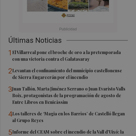
Últimas Noticias
1
El Villarreal pone el broche de oro a la pretemporada
con una victoria contra el Galatasaray
2
Levantan el confinamiento del municipio castellonense
de Sierra Engarcerán por el incendio
3
Juan Tallón, Marta Jiménez Serrano o Juan Evaristo Valls
Boix, protagonistas de la programación de agosto de
Entre Libros en Benicàssim
4
Los talleres de ‘Magia en los Barrios’ de Castelló llegan
al Grupo Reyes
5
Informe del CEAM sobre el incendio de la Vall d'Uixó: la