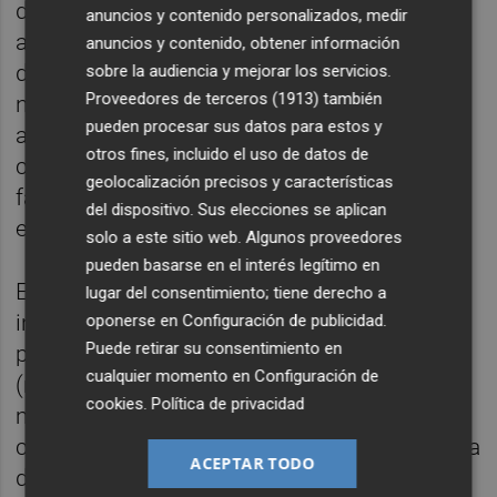
detalle las tendencias actuales en
anuncios y contenido personalizados, medir
arquitectura e interiorismo, entre las que
anuncios y contenido, obtener información
destacan los acabados inspirados en piedra
sobre la audiencia y mejorar los servicios.
Proveedores de terceros (1913)
también
natural, mármoles, cementos y maderas,
pueden procesar sus datos para estos y
además de las múltiples aplicaciones de la
otros fines, incluido el uso de datos de
cerámica en proyectos de alto tránsito,
geolocalización precisos y características
fachadas ventiladas, espacios wellness y
del dispositivo. Sus elecciones se aplican
entornos hoteleros.
solo a este sitio web. Algunos proveedores
pueden basarse en el interés legítimo en
El equipo de la firma ha explicado cómo la
lugar del consentimiento; tiene derecho a
innovación tecnológica permite desarrollar
oponerse en
Configuración de publicidad
.
Puede retirar su consentimiento en
piezas con elevadas prestaciones técnicas
cualquier momento en
Configuración de
(resistencia, durabilidad, y bajo
cookies
.
Política de privacidad
mantenimiento) sin renunciar a la
creatividad y al diseño. En este sentido, se ha
ACEPTAR TODO
destacado la apuesta de la compañía por