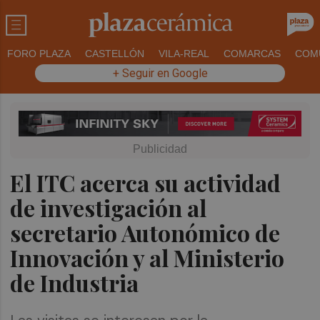
FORO PLAZA
CASTELLÓN
VILA-REAL
COMARCAS
COM
+ Seguir en Google
El ITC acerca su actividad
de investigación al
secretario Autonómico de
Innovación y al Ministerio
de Industria