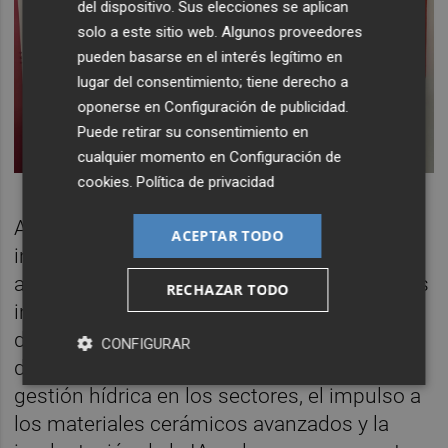
del dispositivo. Sus elecciones se aplican
solo a este sitio web. Algunos proveedores
pueden basarse en el interés legítimo en
lugar del consentimiento; tiene derecho a
oponerse en
Configuración de publicidad
.
Puede retirar su consentimiento en
cualquier momento en
Configuración de
cookies
.
Política de privacidad
Así, han conocido las estructuras de
ACEPTAR TODO
investigación principales del centro,
alrededor de las cuales se ofrece apoyo a las
RECHAZAR TODO
industrias para abordar los complejos
desafíos actuales, como son la
CONFIGURAR
descarbonización, la economía circular, la
gestión hídrica en los sectores, el impulso a
los materiales cerámicos avanzados y la