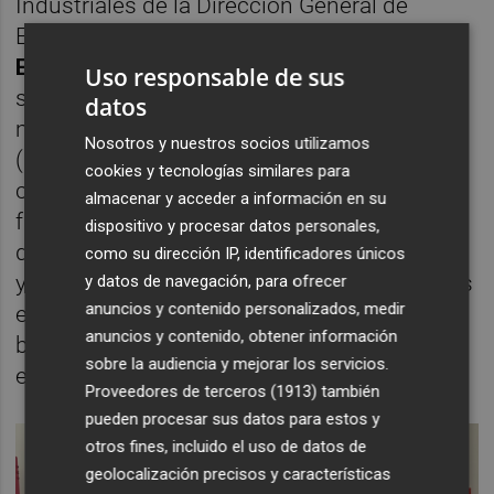
Industriales de la Dirección General de
Estrategia Industrial y de la PYME, y
Marcos
Escudero
, subdirector adjunto de la misma,
Uso responsable de sus
se encuentran visitando los días 18 y 19 de
datos
mayo el Instituto de Tecnología Cerámica
Nosotros y nuestros socios utilizamos
(ITC), para conocer las capacidades del
cookies y tecnologías similares para
centro tecnológico castellonense y su labor
almacenar y acceder a información en su
fundamental como agente transformador
dispositivo y procesar datos personales,
del desarrollo tecnológico a través de la I+D
como su dirección IP, identificadores únicos
y la transferencia de tecnologías a empresas
y datos de navegación, para ofrecer
anuncios y contenido personalizados, medir
en la industria cerámica de fabricación de
anuncios y contenido, obtener información
baldosas cerámicas ubicada en su mayoría
sobre la audiencia y mejorar los servicios.
en Castellón y provincia.
Proveedores de terceros (1913)
también
pueden procesar sus datos para estos y
otros fines, incluido el uso de datos de
geolocalización precisos y características