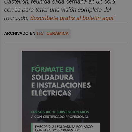
Castellón, reunida cada semana en un solo
correo para tener una
visió
n
completa del
mercado.
Suscr
í
bete
gratis al
bolet
í
n
aqu
í
.
ARCHIVADO EN
ITC
CERÁMICA