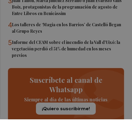
3
Juan Tallón, Marta Jiménez Serrano o Juan Evaristo Valls
Boix, protagonistas de la programación de agosto de
Entre Libros en Benicàssim
4
Los talleres de ‘Magia en los Barrios’ de Castelló llegan
al Grupo Reyes
5
Informe del CEAM sobre el incendio de la Vall d'Uixó: la
vegetación perdió el 51% de humedad en los meses
previos
Suscríbete al canal de
Whatsapp
Siempre al día de las últimas noticias
¡Quiero suscribirme!