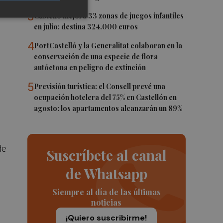
del
3
Castelló mejora 33 zonas de juegos infantiles
en julio: destina 324.000 euros
4
PortCastelló y la Generalitat colaboran en la
conservación de una especie de flora
autóctona en peligro de extinción
5
Previsión turística: el Consell prevé una
ocupación hotelera del 75% en Castellón en
agosto: los apartamentos alcanzarán un 89%
de
Suscríbete al canal
de Whatsapp
Siempre al día de las últimas
noticias
¡Quiero suscribirme!