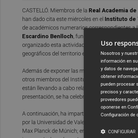
CASTELLÓ. Miembros de la
Real Academia de 
han dado cita este miércoles en el
Instituto de
de académicos numerarios correspondientes a la
Escardino Benlloch
, fundador de este Institu
Uso respons
organizado esta actividad, ha dado la bienvenid
geográficos del territorio estatal.
Nosotros y nuestr
información en su 
y datos de navega
Además de exponer las múltiples actividades que
obtener informació
otros miembros del Instituto han incidido, entre 
pueden procesar su
están llevando a cabo relacionadas con los proc
precisos y caracte
presentación, se ha celebrado la reunión de la S
proveedores pueden
oponerse en
Confi
A continuación, ha impartido una conferencia el
Configuración de 
por la Universidad de Valencia desde 1983, quien
Max Planck de Múnich; en el Laboratorio Europe
CONFIGURAR