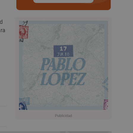
ad
ara