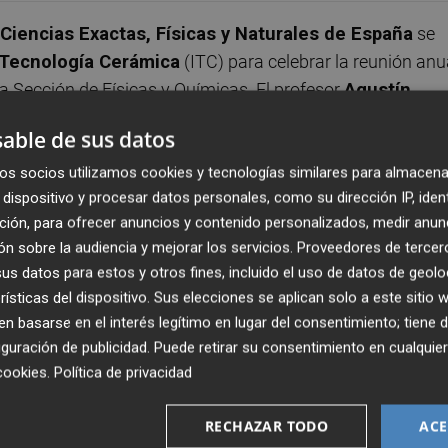
Ciencias Exactas, Físicas y Naturales de España
se
 Tecnología Cerámica
(ITC) para celebrar la reunión anu
 Sección de Físicas y Químicas. El profesor
Agustín
to y miembro de la Real Academia, quien también ha
able de sus datos
a al grupo de profesores llegados de distintos puntos
os socios utilizamos cookies y tecnologías similares para almacena
dispositivo y procesar datos personales, como su dirección IP, iden
ción, para ofrecer anuncios y contenido personalizados, medir anun
 se llevan a cabo en el Centro Tecnológico castellonense
n sobre la audiencia y mejorar los servicios.
Proveedores de tercer
otras líneas estratégicas, en las investigaciones que se
s datos para estos y otros fines, incluido el uso de datos de geolo
esos de descarbonización en la industria cerámica. Tras 
rísticas del dispositivo. Sus elecciones se aplican solo a este sitio
ección de Ciencias Físicas y Químicas.
 basarse en el interés legítimo en lugar del consentimiento; tiene 
guración de publicidad
. Puede retirar su consentimiento en cualqu
Prof. Antonio Pich Zardoya
, Doctor en Ciencias Físicas
cookies
.
Política de privacidad
, entre otros, ha trabajado como investigador en el Institu
o de Física de Partículas Elementales (CERN),
RECHAZAR TODO
ACE