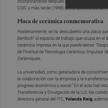
incorporándose después al Instituto de Física C
CSIC y más tarde (1998) como catedrático de Fís
Placa de cerámica conmemorativa
Posteriormente, se ha descubierto una placa qu
Benlloch” al espacio de trabajo que ocupa en el
cerámica impresa en la que puede leerse: “Desp
de l'Institut de Tecnologia Ceràmica. Impulsor de
Ceràmiques.
La universidad, como generadora de conocimiento
la colaboración con la empresa y la transferenci
progreso económico y social.” En el acto han es
Transferencia y Divulgación de la UJI, los catedr
directora general del ITC,
Yolanda Reig
, además