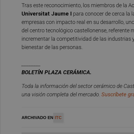
Tras este reconocimiento, los miembros de la Aca
Universitat Jaume I
para conocer de cerca la l
empresas con impacto real en su desarrollo, uno 
del centro tecnológico castellonense, referente 
incrementar la competitividad de las industrias y c
bienestar de las personas.
________
BOLET
Í
N PLAZA CER
ÁMICA.
Toda la información del sector cerámico de Cast
una visión completa del mercado.
Suscr
í
bete gra
ARCHIVADO EN
ITC