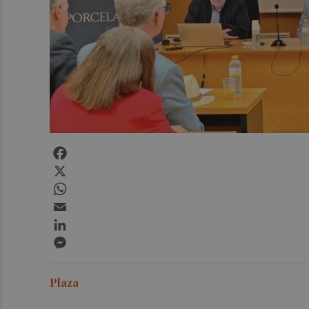
Facebook
X
WhatsApp
Email
LinkedIn
Messenger
Plaza