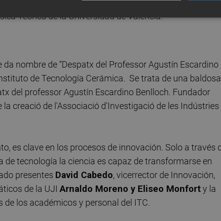
orpuscular (IFIC) de Valencia, primero como investigador 
ica Teórica de la Universidad de Valencia.
e da nombre de “Despatx del Professor Agustín Escardino
 Instituto de Tecnología Cerámica. Se trata de una baldosa
atx del professor Agustín Escardino Benlloch. Fundador
 la creació de l'Associació d'Investigació de les Indústries
, es clave en los procesos de innovación. Solo a través 
a de tecnología la ciencia es capaz de transformarse en
tado presentes
David Cabedo
, vicerrector de Innovación,
áticos de la UJI
Arnaldo Moreno y Eliseo Monfort
y la
 de los académicos y personal del ITC.