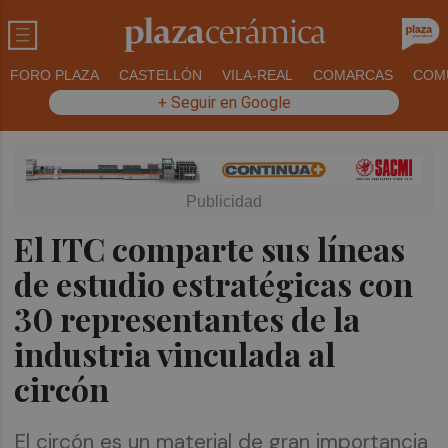
FORO PLAZA
CASTELLÓN
VILA-REAL
COMARCAS
COM
+ Seguir en Google
El ITC comparte sus líneas
de estudio estratégicas con
30 representantes de la
industria vinculada al
circón
El circón es un material de gran importancia