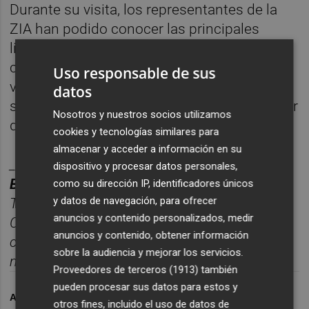
Durante su visita, los representantes de la
ZIA han podido conocer las principales
líneas estratégicas del ITC, así como sus
capacidades para transferir tecnologías de
Uso responsable de sus
vanguardia a la industria cerámica y a otros
datos
sectores relacionados con la cadena de valor
Nosotros y nuestros socios utilizamos
de estos materiales.
cookies y tecnologías similares para
almacenar y acceder a información en su
________
dispositivo y procesar datos personales,
BOLET
Í
N PLAZA CER
ÁMICA.
como su dirección IP, identificadores únicos
y datos de navegación, para ofrecer
Toda la información del sector cer
á
mico de
anuncios y contenido personalizados, medir
Castellón, reunida cada semana en un solo
anuncios y contenido, obtener información
correo para tener una visió
n completa del
sobre la audiencia y mejorar los servicios.
mercado.
Suscr
í
bete gratis al bolet
í
n aqu
í.
Proveedores de terceros (1913)
también
pueden procesar sus datos para estos y
ARCHIVADO EN
ITC
otros fines, incluido el uso de datos de