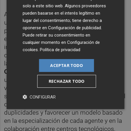
solo a este sitio web. Algunos proveedores
pueden basarse en el interés legítimo en
Asimismo, esta propuesta se concibe como
lugar del consentimiento; tiene derecho a
una capacidad complementaria a las
oponerse en
Configuración de publicidad
.
plataformas de coordinación existentes,
Puede retirar su consentimiento en
entre ellas
REDIT Defensa
, en donde está
cualquier momento en
Configuración de
integrado el Centro Tecnológico
cookies
.
Política de privacidad
castellonense junto al resto de institutos de
la
Red de Institutos Tecnológicos de la
ACEPTAR TODO
Comunitat Valenciana
(REDIT), aportando
una infraestructura especializada en
RECHAZAR TODO
validación de materiales estructurales al
servicio de todo el ecosistema valenciano. El
CONFIGURAR
objetivo es sumar capacidades, evitar
duplicidades y favorecer un modelo basado
en la especialización de cada agente y en la
colaboración entre centros tecnológicos,