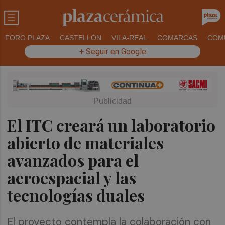
FORO PLAZA
CASTELLÓN
VILA-REAL
COMARCAS
COM
+ Seguir en Google
El ITC creará un laboratorio
abierto de materiales
avanzados para el
aeroespacial y las
tecnologías duales
El proyecto contempla la colaboración con