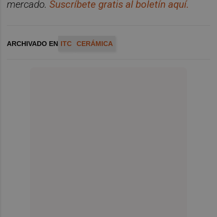
mercado.
Suscr
í
bete gratis al bolet
í
n aqu
í.
ARCHIVADO EN
ITC
CERÁMICA