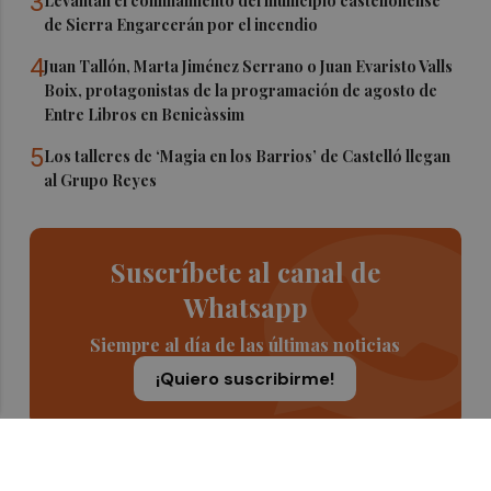
3
Levantan el confinamiento del municipio castellonense
de Sierra Engarcerán por el incendio
4
Juan Tallón, Marta Jiménez Serrano o Juan Evaristo Valls
Boix, protagonistas de la programación de agosto de
Entre Libros en Benicàssim
5
Los talleres de ‘Magia en los Barrios’ de Castelló llegan
al Grupo Reyes
Suscríbete al canal de
Whatsapp
Siempre al día de las últimas noticias
¡Quiero suscribirme!