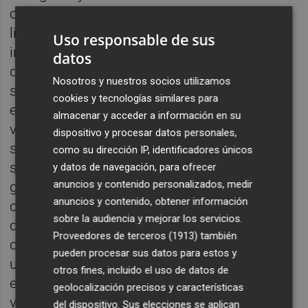
operacional aeroespacial. Su papel no se
limita a aportar espacios: es la
Uso responsable de sus
infraestructura que permite aproximar los
datos
demostradores a condiciones reales o
Nosotros y nuestros socios utilizamos
semirreales de operación, conectar con
cookies y tecnologías similares para
empresas de base tecnológica y vincular la
almacenar y acceder a información en su
validación de materiales, componentes y
dispositivo y procesar datos personales,
subsistemas con necesidades propias del
como su dirección IP, identificadores únicos
sector aeroespacial. Así, Aerocas posee el
y datos de navegación, para ofrecer
anuncios y contenido personalizados, medir
gran potencial del entorno aeroportuario
anuncios y contenido, obtener información
como espacio para actividades de
sobre la audiencia y mejorar los servicios.
demostración tecnológica y ensayo, así
Proveedores de terceros (1913)
también
como la posibilidad de colaboración con
pueden procesar sus datos para estos y
universidades, empresas tractoras de la
otros fines, incluido el uso de datos de
economía y otros agentes del sistema
geolocalización precisos y características
valenciano de innovación.
del dispositivo. Sus elecciones se aplican