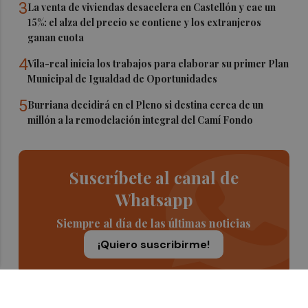
3
La venta de viviendas desacelera en Castellón y cae un
15%: el alza del precio se contiene y los extranjeros
ganan cuota
4
Vila-real inicia los trabajos para elaborar su primer Plan
Municipal de Igualdad de Oportunidades
5
Burriana decidirá en el Pleno si destina cerca de un
millón a la remodelación integral del Camí Fondo
Suscríbete al canal de
Whatsapp
Siempre al día de las últimas noticias
¡Quiero suscribirme!