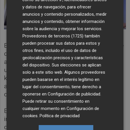
y datos de navegación, para ofrecer
anuncios y contenido personalizados, medir
anuncios y contenido, obtener información
sobre la audiencia y mejorar los servicios.
Proveedores de terceros (1725)
también
pueden procesar sus datos para estos y
En el conjunto de sus instalaciones, dispone
otros fines, incluido el uso de datos de
de una potencia fotovoltaica para
geolocalización precisos y características
autoconsumo industrial de 18.000 kWp y
del dispositivo. Sus elecciones se aplican
una producción anual de 28 millones de
solo a este sitio web. Algunos proveedores
kWh, lo que permite evitar la emisión a la
pueden basarse en el interés legítimo en
atmósfera de unas 3.200 toneladas de CO₂
lugar del consentimiento; tiene derecho a
cada año.
oponerse en
Configuración de publicidad
.
Puede retirar su consentimiento en
cualquier momento en
Configuración de
Euroarce es una de las marcas de minerales
cookies
.
Política de privacidad
industriales nacidas dentro del proceso de
diversificación del
Grupo Samca
. Desde sus