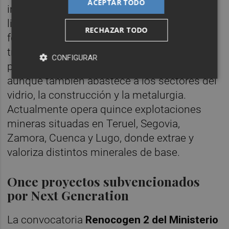
ACEPTAR TODO
inicios en Teruel, su actividad ha estado
ligada a la extracción de arcillas, caolines,
RECHAZAR TODO
feldespatos y arenas, así como a su
transformación en productos destinados
CONFIGURAR
principalmente a la industria cerámica,
aunque también abastece a los sectores del
vidrio, la construcción y la metalurgia.
Actualmente opera quince explotaciones
mineras situadas en Teruel, Segovia,
Zamora, Cuenca y Lugo, donde extrae y
valoriza distintos minerales de base.
Once proyectos subvencionados
por Next Generation
La convocatoria
Renocogen 2 del Ministerio