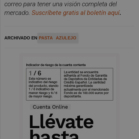
correo para tener una visió
n completa del
mercado.
Suscr
í
bete
gratis al bolet
ín aquí
.
ARCHIVADO EN
PASTA
AZULEJO