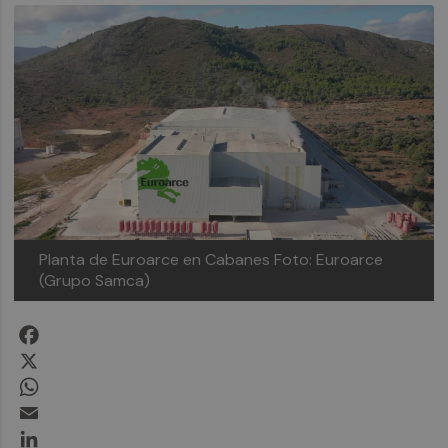
Planta de Euroarce en Cabanes
Foto: Euroarce
(Grupo Samca)
Facebook
X
WhatsApp
Email
LinkedIn