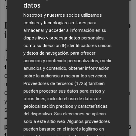
datos
los cambios del mercado.
Nosotros y nuestros socios utilizamos
Impulso al I+D+i y crecimiento
cookies y tecnologías similares para
almacenar y acceder a información en su
internacional
dispositivo y procesar datos personales,
como su dirección IP, identificadores únicos
Keeltek se ha consolidado, según señala
y datos de navegación, para ofrecer
la compañía, como un
referente
anuncios y contenido personalizados, medir
tecnológico dentro del sector
gracias a su
anuncios y contenido, obtener información
capacidad para desarrollar proyectos de
sobre la audiencia y mejorar los servicios.
ingeniería alineados con las directrices
Proveedores de terceros (1725)
también
pueden procesar sus datos para estos y
europeas en materia de eficiencia energética
otros fines, incluido el uso de datos de
y descarbonización industrial. Su estrategia
geolocalización precisos y características
se apoya en la electrificación de procesos y
del dispositivo. Sus elecciones se aplican
en la
optimización energética de las líneas
solo a este sitio web. Algunos proveedores
productivas
, con el propósito de
ayudar a los
pueden basarse en el interés legítimo en
fabricantes a reducir su impacto ambiental