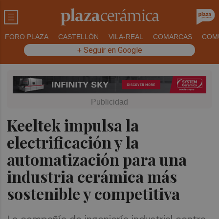
FORO PLAZA
CASTELLÓN
VILA-REAL
COMARCAS
COM
+ Seguir en Google
Keeltek impulsa la
electrificación y la
automatización para una
industria cerámica más
sostenible y competitiva