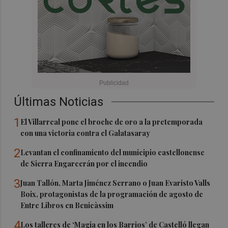
Últimas Noticias
1
El Villarreal pone el broche de oro a la pretemporada
con una victoria contra el Galatasaray
2
Levantan el confinamiento del municipio castellonense
de Sierra Engarcerán por el incendio
3
Juan Tallón, Marta Jiménez Serrano o Juan Evaristo Valls
Boix, protagonistas de la programación de agosto de
Entre Libros en Benicàssim
4
Los talleres de ‘Magia en los Barrios’ de Castelló llegan