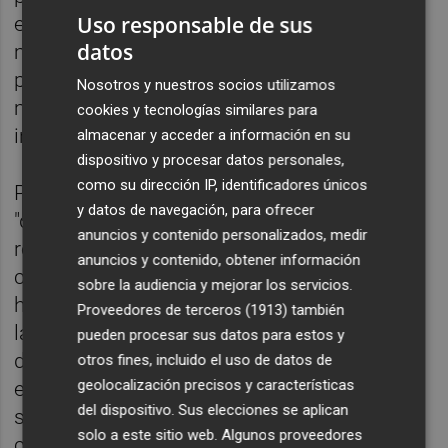
Uso responsable de sus
estratégico". "Cevisama ha sido, durante
datos
más de 40 años, una plataforma esencial
para la industria cerámica castellonense,
Nosotros y nuestros socios utilizamos
motor de empleo, innovación y proyección
cookies y tecnologías similares para
internacional", han indicado.
almacenar y acceder a información en su
dispositivo y procesar datos personales,
como su dirección IP, identificadores únicos
Para la Cámara, su "fusión" con Hábitat
y datos de navegación, para ofrecer
"diluye el protagonismo de este sector clave,
anuncios y contenido personalizados, medir
reduce su visibilidad específica y amenaza
anuncios y contenido, obtener información
con debilitar una de las principales
sobre la audiencia y mejorar los servicios.
herramientas de promoción comercial con
Proveedores de terceros (1913)
también
las que contaba el clúster cerámico". “La
pueden procesar sus datos para estos y
decisión de fusionar Cevisama con Hábitat
otros fines, incluido el uso de datos de
geolocalización precisos y características
es un duro golpe para Castellón. No
del dispositivo. Sus elecciones se aplican
solo perdemos visibilidad para el sector
solo a este sitio web. Algunos proveedores
cerámico, sino también oportunidades para