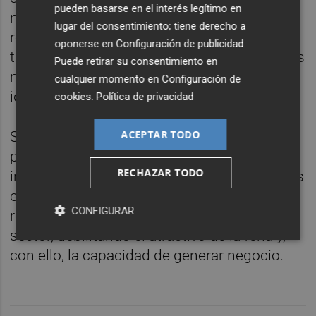
pueden basarse en el interés legítimo en
nuestras pymes, para nuestros hoteles,
lugar del consentimiento; tiene derecho a
restaurantes, comercios y servicios de
oponerse en
Configuración de publicidad
.
transporte. Cevisama no es solo una feria: es
Puede retirar su consentimiento en
motor económico y símbolo de nuestra
cualquier momento en
Configuración de
identidad industrial”, ha señalado Guillamón.
cookies
.
Política de privacidad
ACEPTAR TODO
Según indican, este movimiento también
pone en riesgo la atracción de visitantes
RECHAZAR TODO
internacionales específicamente interesados
en cerámica, y puede provocar una
CONFIGURAR
reducción en el número de expositores del
sector, debilitando el atractivo de la feria y,
con ello, la capacidad de generar negocio.