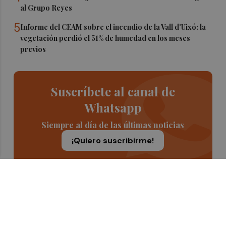
al Grupo Reyes
5
Informe del CEAM sobre el incendio de la Vall d'Uixó: la
vegetación perdió el 51% de humedad en los meses
previos
Suscríbete al canal de
Whatsapp
Siempre al día de las últimas noticias
¡Quiero suscribirme!