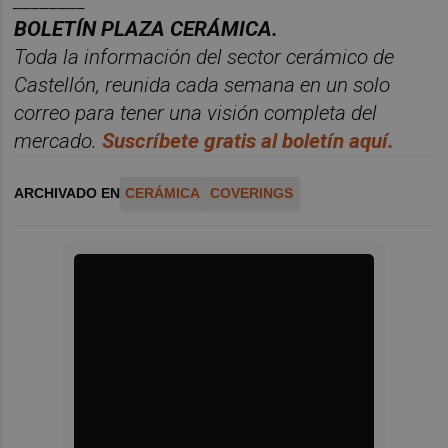
________
BOLET
Í
N PLAZA CER
ÁMICA.
Toda la información del sector
cer
á
mico
de
Castellón, reunida cada semana en un solo
correo para tener una
visió
n
completa del
mercado.
Suscr
í
bete
gratis al
bolet
í
n
aqu
í
.
ARCHIVADO EN
CERÁMICA
COVERINGS