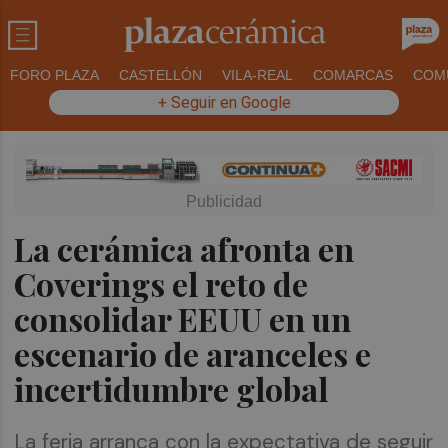
FORO PLAZA
CASTELLÓN
VILA-REAL
COMARCAS
COM
+ Seguir en Google
La cerámica afronta en
Coverings el reto de
consolidar EEUU en un
escenario de aranceles e
incertidumbre global
La feria arranca con la expectativa de seguir