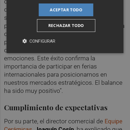
disfrutar de una demostración culinaria en
directo (
showcooking
) de primer nivel. Esto
ACEPTAR TODO
se convirtió en un gran atractivo y nos
permitió demostrar que
Venux
no se limita a
RECHAZAR TODO
ofrecer superficies de alta calidad, sino que
CONFIGURAR
propone una nueva manera de entender el
diseño, conectando la innovación con las
emociones. Este éxito confirma la
importancia de participar en ferias
internacionales para posicionarnos en
nuestros mercados estratégicos. El balance
ha sido muy positivo”.
Cumplimiento de expectativas
Por su parte, el director comercial de
Equipe
Cerámicas
,
Joaquín Cosín
, ha explicado que