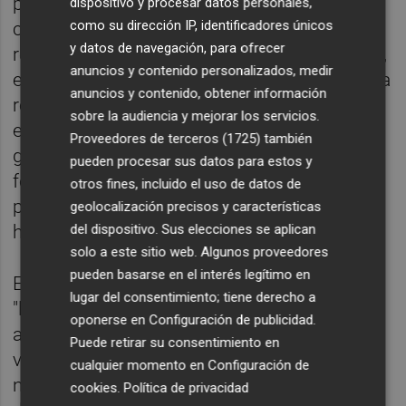
perteneciente a STN,
Álvaro Palencia
, ha
dispositivo y procesar datos personales,
como su dirección IP, identificadores únicos
calificado su participación como un “éxito
y datos de navegación, para ofrecer
rotundo”. “Como marca de reciente creación,
anuncios y contenido personalizados, medir
era esencial medir el interés del mercado y la
anuncios y contenido, obtener información
respuesta ha superado todas nuestras
sobre la audiencia y mejorar los servicios.
expectativas: nuestro stand registró una
Proveedores de terceros (1725)
también
gran afluencia durante todos los días de la
pueden procesar sus datos para estos y
feria, con una presencia muy destacada de
otros fines, incluido el uso de datos de
profesionales europeos y de Oriente Medio”,
geolocalización precisos y características
del dispositivo. Sus elecciones se aplican
ha sostenido.
solo a este sitio web. Algunos proveedores
pueden basarse en el interés legítimo en
El representante de Venux ha agregado que
lugar del consentimiento; tiene derecho a
"la apuesta por un espacio disruptivo y
oponerse en
Configuración de publicidad
.
abierto ha resultado clave para invitar a los
Puede retirar su consentimiento en
visitantes no solo a conocer nuestras
cualquier momento en
Configuración de
novedades de producto, sino también a
cookies
.
Política de privacidad