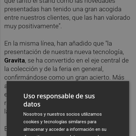
que tanto el stand como las novedades
presentadas han tenido una gran acogida
entre nuestros clientes, que las han valorado
muy positivamente”.
En la misma línea, han añadido que "la
presentación de nuestra nueva tecnología,
Gravita
, se ha convertido en el eje central de
la colección y de la feria en general,
confirmándose como un gran acierto. Más
allá de las buenas sensaciones, cerramos
esta edición con un incremento de pedidos
Uso responsable de sus
respecto al año anterior, especialmente de
datos
las colecciones fabricadas con Gravita”.
Nosotros y nuestros socios utilizamos
cookies y tecnologías similares para
El director comercial de
Venux
, marca
almacenar y acceder a información en su