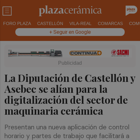
FORO PLAZA
CASTELLÓN
VILA-REAL
COMARCAS
COM
+ Seguir en Google
La Diputación de Castellón y
Asebec se alían para la
digitalización del sector de
maquinaria cerámica
Presentan una nueva aplicación de control
horario y partes de trabajo que facilitará a