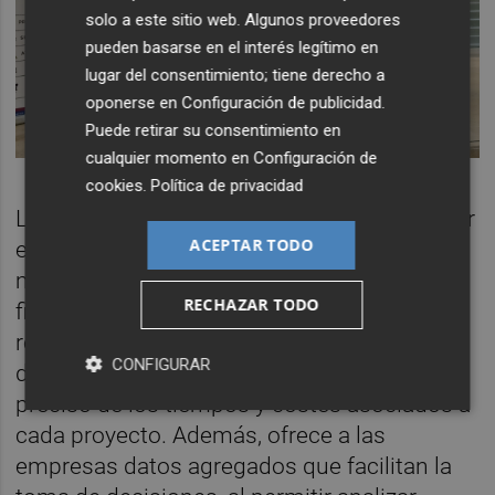
solo a este sitio web. Algunos proveedores
pueden basarse en el interés legítimo en
lugar del consentimiento; tiene derecho a
oponerse en
Configuración de publicidad
.
Puede retirar su consentimiento en
cualquier momento en
Configuración de
cookies
.
Política de privacidad
La aplicación permite a los técnicos registrar
ACEPTAR TODO
en tiempo real, desde el propio teléfono
móvil y en el lugar de trabajo, tanto los
RECHAZAR TODO
fichajes como las incidencias y tareas
realizadas. De este modo, se evita la pérdida
CONFIGURAR
de información y se facilita un control más
preciso de los tiempos y costes asociados a
cada proyecto. Además, ofrece a las
empresas datos agregados que facilitan la