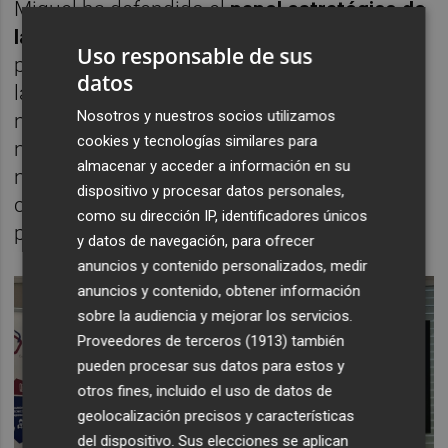
Miquel ha defendido el
papel estratégico de
la maquinaria en la innovación
, la mejora de
Uso responsable de sus
procesos y la reducción de costes dentro de
datos
la industria cerámica, y ha apuntado que la
Nosotros y nuestros socios utilizamos
nueva herramienta digital responde a
cookies y tecnologías similares para
necesidades concretas derivadas de la
almacenar y acceder a información en su
normativa sobre registro horario y de la
dispositivo y procesar datos personales,
creciente complejidad en la gestión de
como su dirección IP, identificadores únicos
proyectos.
y datos de navegación, para ofrecer
anuncios y contenido personalizados, medir
anuncios y contenido, obtener información
sobre la audiencia y mejorar los servicios.
Proveedores de terceros (1913)
también
pueden procesar sus datos para estos y
otros fines, incluido el uso de datos de
geolocalización precisos y características
del dispositivo. Sus elecciones se aplican