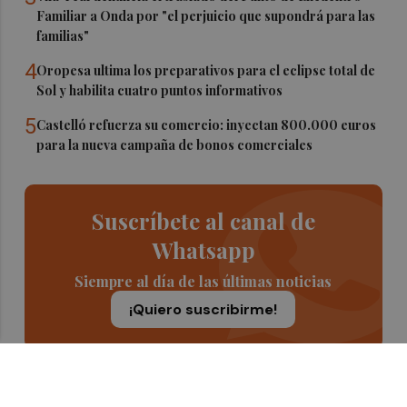
Familiar a Onda por "el perjuicio que supondrá para las
familias"
4
Oropesa ultima los preparativos para el eclipse total de
Sol y habilita cuatro puntos informativos
5
Castelló refuerza su comercio: inyectan 800.000 euros
para la nueva campaña de bonos comerciales
Suscríbete al canal de
Whatsapp
Siempre al día de las últimas noticias
¡Quiero suscribirme!