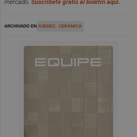
mercado.
Suscr
í
bete
gratis al bolet
í
n aqu
í.
ARCHIVADO EN
ASEBEC
CERÁMICA