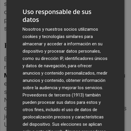
sino también la importancia de la formación
Uso responsable de sus
como valor esencial para la excelencia
datos
profesional en el ámbito cerámico”, ha
señalado Vicente Pallarés.
Nosotros y nuestros socios utilizamos
cookies y tecnologías similares para
Reconocimientos
almacenar y acceder a información en su
dispositivo y procesar datos personales,
En esta edición, los reconocimientos han
como su dirección IP, identificadores únicos
y datos de navegación, para ofrecer
recaído en
Manuel Esteve Nebot y Neus
anuncios y contenido personalizados, medir
Monfort Dols
, quienes han destacado por su
anuncios y contenido, obtener información
excelente trayectoria académica y sus
sobre la audiencia y mejorar los servicios.
sobresalientes calificaciones. “Manuel y
Proveedores de terceros (1913)
también
Neus son un ejemplo del compromiso, la
pueden procesar sus datos para estos y
capacidad y el potencial que caracteriza a los
otros fines, incluido el uso de datos de
jóvenes profesionales formados en la
geolocalización precisos y características
Universitat Jaume I y en nuestra tierra”, ha
del dispositivo. Sus elecciones se aplican