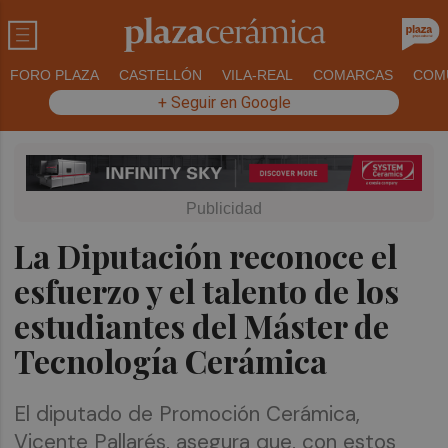
FORO PLAZA
CASTELLÓN
VILA-REAL
COMARCAS
COM
+ Seguir en Google
La Diputación reconoce el
esfuerzo y el talento de los
estudiantes del Máster de
Tecnología Cerámica
El diputado de Promoción Cerámica,
Vicente Pallarés, asegura que, con estos