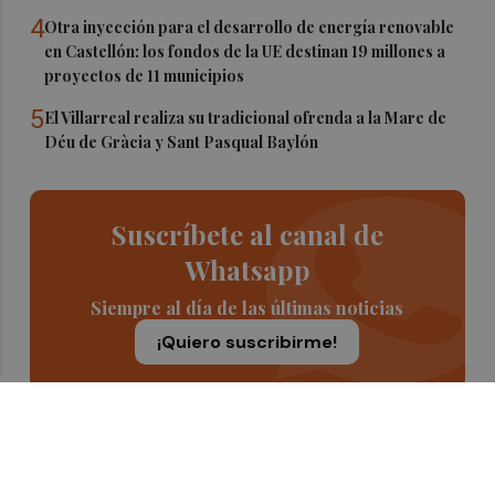
4
Otra inyección para el desarrollo de energía renovable
en Castellón: los fondos de la UE destinan 19 millones a
proyectos de 11 municipios
5
El Villarreal realiza su tradicional ofrenda a la Mare de
Déu de Gràcia y Sant Pasqual Baylón
Suscríbete al canal de
Whatsapp
Siempre al día de las últimas noticias
¡Quiero suscribirme!