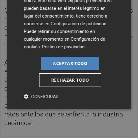
solo a este sitio web. Algunos proveedores
resaltado el diputado de Promoción
pueden basarse en el interés legítimo en
Cerámica, quien ha hecho entrega de los dos
lugar del consentimiento; tiene derecho a
premios y ha animado a todos los
oponerse en
Configuración de publicidad
.
estudiantes a “seguir avanzando con la
Puede retirar su consentimiento en
misma pasión y dedicación que les ha traído
cualquier momento en
Configuración de
hasta aquí”.
cookies
.
Política de privacidad
Asimismo, ha mostrado el compromiso del
ACEPTAR TODO
equipo de Gobierno Provincial con el sector
cerámico y con la formación de excelencia
RECHAZAR TODO
que lo impulsa hacia el futuro, asegurando
que “el sector necesita de profesionales
CONFIGURAR
cualificados para afrontar los principales
retos ante los que se enfrenta la industria
cerámica”.