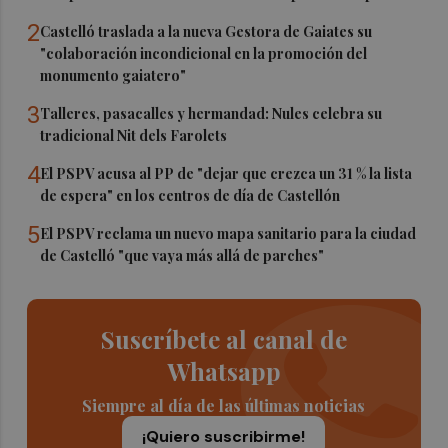
2
Castelló traslada a la nueva Gestora de Gaiates su
"colaboración incondicional en la promoción del
monumento gaiatero"
3
Talleres, pasacalles y hermandad: Nules celebra su
tradicional Nit dels Farolets
4
El PSPV acusa al PP de "dejar que crezca un 31 % la lista
de espera" en los centros de día de Castellón
5
El PSPV reclama un nuevo mapa sanitario para la ciudad
de Castelló "que vaya más allá de parches"
Suscríbete al canal de
Whatsapp
Siempre al día de las últimas noticias
¡Quiero suscribirme!