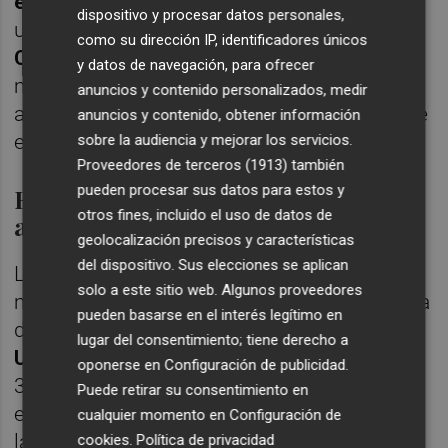
euros
.
Asia
incrementó sus importaciones
dispositivo y procesar datos personales,
un 8%, hasta los 45,5 millones;
América
como su dirección IP, identificadores únicos
Central y del Sur
avanzaron un 0,1%, con 25
y datos de navegación, para ofrecer
millones, y
África
registró un notable
anuncios y contenido personalizados, medir
aumento del 15%, hasta los 34,5 millones de
anuncios y contenido, obtener información
euros.
sobre la audiencia y mejorar los servicios.
Proveedores de terceros (1913)
también
pueden procesar sus datos para estos y
Estados Unidos: crecimiento en el
otros fines, incluido el uso de datos de
acumulado pese al freno reciente
geolocalización precisos y características
del dispositivo. Sus elecciones se aplican
Los buenos resultados en la mayoría de
solo a este sitio web. Algunos proveedores
mercados han permitido compensar la caída
pueden basarse en el interés legítimo en
del
2% registrada en octubre en Estados
lugar del consentimiento; tiene derecho a
Unidos
, donde las exportaciones pasaron de
oponerse en
Configuración de publicidad
.
38,9 a 37,7 millones de euros. Desde la
Puede retirar su consentimiento en
entrada en vigor de los aranceles en agosto,
cualquier momento en
Configuración de
las ventas muestran cierta contracción
cookies
.
Política de privacidad