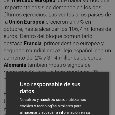
del
mercado europeo
, que había sufrido una
importante crisis de demanda en los dos
últimos ejercicios. Las ventas a los países de
la
Unión Europea
crecieron un 7% en
octubre, hasta alcanzar los 106,7 millones de
euros. Dentro del bloque comunitario
destaca
Francia
, primer destino europeo y
segundo mundial del azulejo español, con un
aumento del 2% y 31,4 millones de euros.
Alemania
también mostró signos de
recuperación, con un incremento del 2%,
hasta los 10,6 millones de euros.
Uso responsable de sus
datos
Fuera de la UE, el
Reino Unido
mantiene su
Nosotros y nuestros socios utilizamos
tendencia al alza, con un crecimiento del 8%
cookies y tecnologías similares para
y compras por valor de
19,2 millones de
almacenar y acceder a información en su