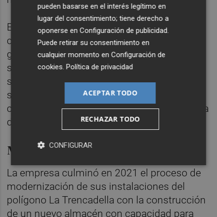
pueden basarse en el interés legítimo en
lugar del consentimiento; tiene derecho a
En un sector como el cerámico,
oponerse en
Configuración de publicidad
.
caracterizado en la última década por las
Puede retirar su consentimiento en
grandes concentraciones empresariales, no
cualquier momento en
Configuración de
solo Living Ceramics preserva su
cookies
.
Política de privacidad
singularidad accionarial familiar: lo mismo
ACEPTAR TODO
sucede con El Molino Cerámicas, también
con planta productiva en Onda y una plantilla
RECHAZAR TODO
de alrededor de 165 empleados.
CONFIGURAR
Modernización
La empresa culminó en 2021 el proceso de
modernización de sus instalaciones del
polígono La Trencadella con la construcción
de un nuevo almacén con capacidad para