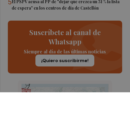
5
El PSPV acusa al PP de "dejar que crezca un 31 % la lista
de espera" en los centros de día de Castellón
Suscríbete al canal de
Whatsapp
Siempre al día de las últimas noticias
¡Quiero suscribirme!