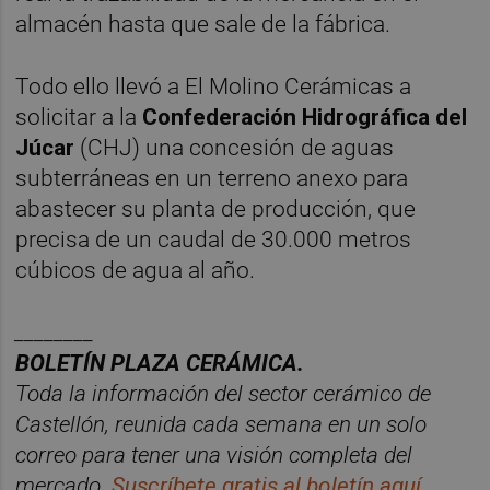
almacén hasta que sale de la fábrica.
Todo ello llevó a El Molino Cerámicas a
solicitar a la
Confederación Hidrográfica del
Júcar
(CHJ) una concesión de aguas
subterráneas en un terreno anexo para
abastecer su planta de producción, que
precisa de un caudal de 30.000 metros
cúbicos de agua al año.
________
BOLET
Í
N PLAZA CER
ÁMICA.
Toda la información del sector
cer
á
mico
de
Castellón, reunida cada semana en un solo
correo para tener una
visió
n
completa del
mercado.
Suscr
í
bete
gratis al
bolet
í
n
aqu
í
.