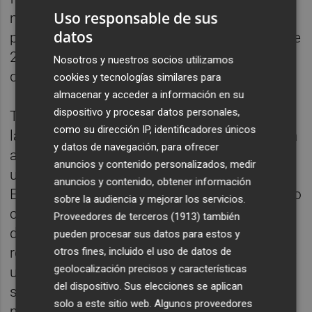
Uso responsable de sus
muebles de baño, una apuesta que le
datos
permitió alcanzar ese año una facturación de
24,6 millones de euros y superar la barrera
Nosotros y nuestros socios utilizamos
del medio centenar de empleados.
cookies y tecnologías similares para
almacenar y acceder a información en su
dispositivo y procesar datos personales,
Tras la crisis sanitaria global provocada por
como su dirección IP, identificadores únicos
la covid-19, la empresa acometió la segunda
y datos de navegación, para ofrecer
ampliación de la planta de Onda y consolidó
anuncios y contenido personalizados, medir
una plantilla que ya ronda las 300 personas.
anuncios y contenido, obtener información
El proceso de mejora continuó el año pasado
sobre la audiencia y mejorar los servicios.
con una inversión adicional de 1,4 millones
Proveedores de terceros (1913)
también
de euros destinada a la construcción de una
pueden procesar sus datos para estos y
red de aguas pluviales y a la urbanización de
otros fines, incluido el uso de datos de
geolocalización precisos y características
un tramo de 500 metros de vial privado
del dispositivo. Sus elecciones se aplican
situado junto a sus instalaciones, en el
solo a este sitio web. Algunos proveedores
margen derecho de la CV-191.