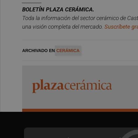
________
BOLET
Í
N PLAZA CER
ÁMICA.
Toda la información del sector cerá
mico de Cast
una visió
n completa del mercado.
Suscríbete gra
ARCHIVADO EN
CERÁMICA