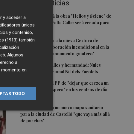
Últimas Noticias
1
Castelló acogerá la obra "Helios y Selene" de
r y acceder a
nea
la compañía Te Falta Calle: será creada para
tificadores únicos
el eclipse
cios y contenido,
a
2
os (1913)
también
Castelló traslada a la nueva Gestora de
Gaiates su "colaboración incondicional en la
calización
promoción del monumento gaiatero"
 web. Algunos
derecho a
3
Talleres, pasacalles y hermandad: Nules
ier momento en
celebra su tradicional Nit dels Farolets
4
El PSPV acusa al PP de "dejar que crezca un
31 % la lista de espera" en los centros de día
PTAR TODO
de Castellón
5
El PSPV reclama un nuevo mapa sanitario
para la ciudad de Castelló "que vaya más allá
de parches"