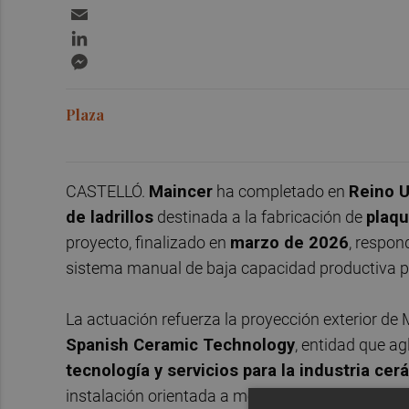
Email
LinkedIn
Messenger
Plaza
CASTELLÓ.
Maincer
ha completado en
Reino 
de ladrillos
destinada a la fabricación de
plaqu
proyecto, finalizado en
marzo de 2026
, respon
sistema manual de baja capacidad productiva por
La actuación refuerza la proyección exterior de
Spanish Ceramic Technology
, entidad que a
tecnología y servicios para la industria cer
instalación orientada a mejorar el rendimiento en 