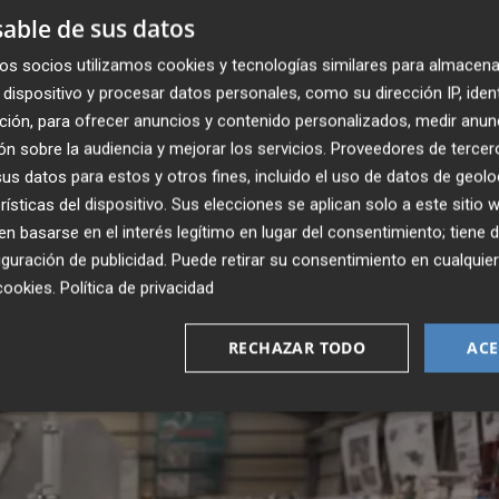
able de sus datos
os socios utilizamos cookies y tecnologías similares para almacena
 corte de ladrillo
y aumentar la productividad de una lí
dispositivo y procesar datos personales, como su dirección IP, iden
ras manuales. Este sistema exigía una elevada
ción, para ofrecer anuncios y contenido personalizados, medir anun
proceso, limitaba la capacidad de producción y dificultaba l
n sobre la audiencia y mejorar los servicios.
Proveedores de tercer
e.
s datos para estos y otros fines, incluido el uso de datos de geolo
rísticas del dispositivo. Sus elecciones se aplican solo a este sitio
r ha integrado una solución basada en la
cortadora de
 basarse en el interés legítimo en lugar del consentimiento; tiene 
guración de publicidad
. Puede retirar su consentimiento en cualqu
a línea automatizada con cuatro transportadores en
cookies
.
Política de privacidad
zar corte longitudinal, corte transversal, fabricación de
a, adaptándose a distintos requerimientos de producción.
RECHAZAR TODO
ACE