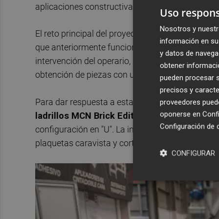
aplicaciones constructivas y arquitectónicas.
Uso respons
Nosotros y nuestr
El reto principal del proyecto era
automatizar el
información en su 
que anteriormente funcionaba mediante cortado
y datos de navega
intervención del operario, lo que ralentizaba el 
obtener informació
obtención de piezas con una precisión constant
pueden procesar su
precisos y caracte
Para dar respuesta a estas necesidades, Maince
proveedores pueden
oponerse en
Confi
ladrillos MCN Brick Edition
, incorporada a un
Configuración de 
configuración en "U". La instalación permite reali
plaquetas caravista y corte de piezas de esquin
CONFIGURAR