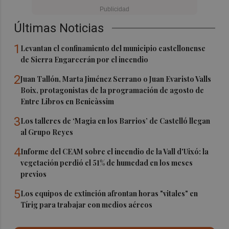
Últimas Noticias
1
Levantan el confinamiento del municipio castellonense
de Sierra Engarcerán por el incendio
2
Juan Tallón, Marta Jiménez Serrano o Juan Evaristo Valls
Boix, protagonistas de la programación de agosto de
Entre Libros en Benicàssim
3
Los talleres de ‘Magia en los Barrios’ de Castelló llegan
al Grupo Reyes
4
Informe del CEAM sobre el incendio de la Vall d'Uixó: la
vegetación perdió el 51% de humedad en los meses
previos
5
Los equipos de extinción afrontan horas "vitales" en
Tírig para trabajar con medios aéreos