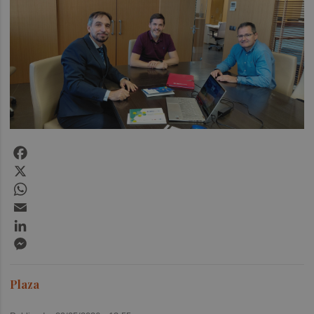
Facebook
X
WhatsApp
Email
LinkedIn
Messenger
Plaza