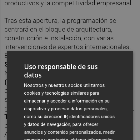
productivos y la competitividad empresarial.
Tras esta apertura, la programación se
centrará en el bloque de arquitectura,
construcción e instalación, con varias
intervenciones de expertos internacionales.
Entre ellas destaca la ponencia de
Woody
Sanders,
vicepresidente primero de la
Uso responsable de sus
N
ational
Tile Contractors Association
datos
(NTCA) de Estados Unidos
, dedicada a las
Nosotros y nuestros socios utilizamos
oportunidades que ofrece la instalación
cookies y tecnologías similares para
sobre pedestales (suelo técnico elevado) en
almacenar y acceder a información en su
grandes espacios exteriores. A continuación,
dispositivo y procesar datos personales,
Tim Christopher
, responsable de calidad de
como su dirección IP, identificadores únicos
y datos de navegación, para ofrecer
proyectos de construcción en Lendlease
anuncios y contenido personalizados, medir
Australia, analizará las consecuencias