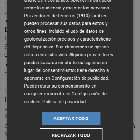
anuncios y contenido, obtener información
reputacionales derivadas de los errores de
sobre la audiencia y mejorar los servicios.
diseño y de las aplicaciones incorrectas de
Proveedores de terceros (1913)
también
los productos cerámicos. Posteriormente,
pueden procesar sus datos para estos y
Dale Kempster,
director de la Red Técnica
otros fines, incluido el uso de datos de
Internacional para Norteamérica de Schluter
geolocalización precisos y características
Systems, presentará las tendencias
del dispositivo. Sus elecciones se aplican
vinculadas a la construcción industrializada,
solo a este sitio web. Algunos proveedores
pueden basarse en el interés legítimo en
los módulos tridimensionales y la
lugar del consentimiento; tiene derecho a
construcción off-site.
oponerse en
Configuración de publicidad
.
Puede retirar su consentimiento en
La jornada concluirá con la mesa debate “El
cualquier momento en
Configuración de
futuro de la instalación”, moderada por
cookies
.
Política de privacidad
Jeremy Sax
, director Ejecutivo Adjunto de
NTCA (asociación de instaladores
ACEPTAR TODO
estadounidense). La incorporación de Matías
Martínez permitirá aportar la visión de los
RECHAZAR TODO