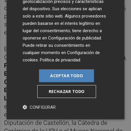
geolocalización precisos y características
con un presupuesto cofinanciado en un 75 %
del dispositivo. Sus elecciones se aplican
por el programa Feder. En el caso de Onda,
solo a este sitio web. Algunos proveedores
pueden basarse en el interés legítimo en
se ha concedido una ayuda de 75.535,50
lugar del consentimiento; tiene derecho a
euros.
oponerse en
Configuración de publicidad
.
Puede retirar su consentimiento en
El consorcio internacional que acompaña a
cualquier momento en
Configuración de
Onda está formado por entidades de
España
,
cookies
.
Política de privacidad
Francia
y
Portugal
, como el
ITC-AICE
, la
Escola d'Art i Superior de Disseny de
ACEPTAR TODO
Castelló
, la empresa
CEVICA S.L.
, el
Pôle
Européen de la Céramique
, la
ENSAD
RECHAZAR TODO
Limoges
o la
Mairie de Martres-Tolosane
,
entre otras. Además, el proyecto cuenta con
CONFIGURAR
el respaldo de socios asociados como la
Diputación de Castellón, la Cátedra de