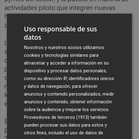
actividades piloto que integren nuevas
herramientas tecnológicas en procesos
decorativos tradicionales.
Uso responsable de sus
datos
La alcaldesa,
Carmina Ballester
, ha
Nosotros y nuestros socios utilizamos
subrayado: "Este proyecto nos permite
cookies y tecnologías similares para
combinar tradición y tecnología para
almacenar y acceder a información en su
proyectar la cerámica de Onda como motor
dispositivo y procesar datos personales,
cultural y económico. Es un paso más en
como su dirección IP, identificadores únicos
nuestro compromiso por preservar nuestro
y datos de navegación, para ofrecer
anuncios y contenido personalizados, medir
legado cerámico y seguir siendo referentes
anuncios y contenido, obtener información
en innovación dentro del sector".
sobre la audiencia y mejorar los servicios.
Proveedores de terceros (1913)
también
El proyecto Ceramic+ tiene una duración
pueden procesar sus datos para estos y
prevista de 36 meses, desde el 1 de junio de
otros fines, incluido el uso de datos de
2025 hasta el 31 de mayo de 2028, y cuenta