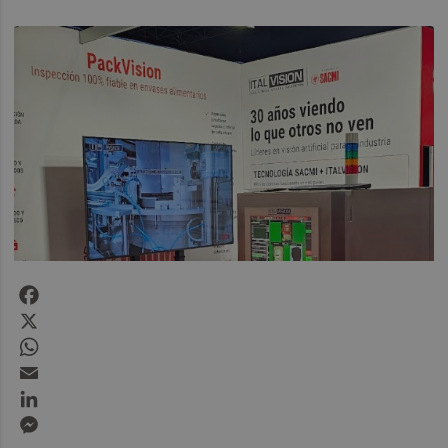
Facebook
X
WhatsApp
Email
LinkedIn
Messenger