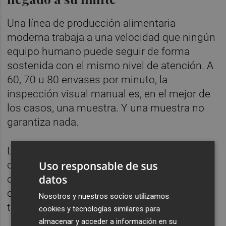
Una línea de producción alimentaria
moderna trabaja a una velocidad que ningún
equipo humano puede seguir de forma
sostenida con el mismo nivel de atención. A
60, 70 u 80 envases por minuto, la
inspección visual manual es, en el mejor de
los casos, una muestra. Y una muestra no
garantiza nada.
La fatiga, la rotación de personal, los
Uso responsable de sus
cambios de turno y la variabilidad entre
datos
operarios generan inconsistencias que el
cliente retail no acepta. Y la normativa
Nosotros y nuestros socios utilizamos
tampoco.
cookies y tecnologías similares para
almacenar y acceder a información en su