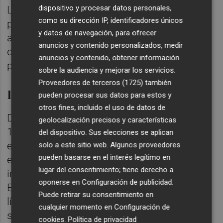
dispositivo y procesar datos personales,
La pregunta no es si se puede mejorar el
como su dirección IP, identificadores únicos
proceso manual. Es si tiene sentido seguir
y datos de navegación, para ofrecer
apostando por él cuando existe tecnología
anuncios y contenido personalizados, medir
diseñada específicamente para este
anuncios y contenido, obtener información
problema.
sobre la audiencia y mejorar los servicios.
Proveedores de terceros (1725)
también
Lo que PackVision hace en tu línea
pueden procesar sus datos para estos y
otros fines, incluido el uso de datos de
Detrás de PackVision está SACMI: más de
geolocalización precisos y características
100 años de ingeniería industrial, presente
del dispositivo. Sus elecciones se aplican
en 78 países y con 30 años especializados
solo a este sitio web. Algunos proveedores
pueden basarse en el interés legítimo en
en sistemas de visión artificial para la
lugar del consentimiento; tiene derecho a
industria. No es una promesa de catálogo.
oponerse en
Configuración de publicidad
.
Es el conocimiento acumulado de miles de
Puede retirar su consentimiento en
líneas de producción concentrado en una
cualquier momento en
Configuración de
sola máquina.
cookies
.
Política de privacidad