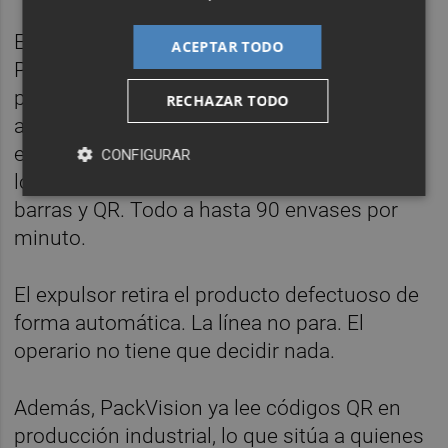
En una sola pasada, y sin frenar la línea,
ACEPTAR TODO
PackVision inspecciona el 100% de la
producción: detecta contaminantes
RECHAZAR TODO
atrapados en el sellado, defectos de cierre,
errores de etiquetado, ausencia de fecha o
CONFIGURAR
lote, y verifica la legibilidad de códigos de
barras y QR. Todo a hasta 90 envases por
minuto.
El expulsor retira el producto defectuoso de
forma automática. La línea no para. El
operario no tiene que decidir nada.
Además, PackVision ya lee códigos QR en
producción industrial, lo que sitúa a quienes