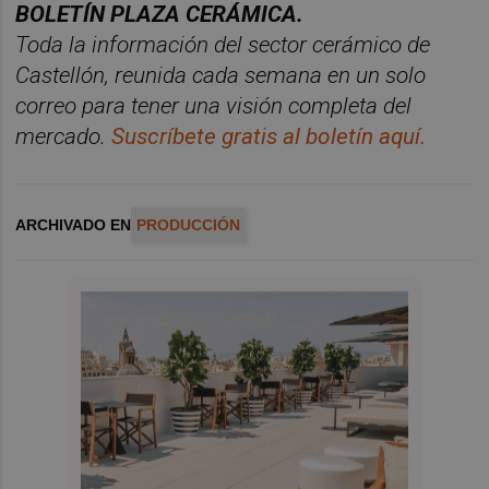
BOLET
Í
N PLAZA CER
ÁMICA.
Toda la información del sector cerá
mico de
Castellón, reunida cada semana en un solo
correo para tener una visió
n completa del
mercado.
Suscr
í
bete
gratis al bolet
í
n aqu
í.
ARCHIVADO EN
PRODUCCIÓN