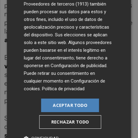
Proveedores de terceros (1913)
también
proyecto completo de automatización de los
pueden procesar sus datos para estos y
movimientos y del almacenamiento del
otros fines, incluido el uso de datos de
producto cocido, para una gestión flexible de
geolocalización precisos y características
las entregas al
almacén
y/o a la
zona de
del dispositivo. Sus elecciones se aplican
acabado
.
solo a este sitio web. Algunos proveedores
pueden basarse en el interés legítimo en
En particular, Sacmi ha suministrado
5
lugar del consentimiento; tiene derecho a
vehículos LGV en configuración especial
,
oponerse en
Configuración de publicidad
.
Puede retirar su consentimiento en
soluciones capaces de apilar y almacenar -
cualquier momento en
Configuración de
en cualquier punto de la fábrica- hasta a 7
cookies
.
Política de privacidad
metros de altura desde el suelo las pilas de
piezas, sin necesidad de soportes.
ACEPTAR TODO
Sacmi también ha sido el responsable del
RECHAZAR TODO
desarrollo del nuevo sistema de
tracking y
supervisión
de la planta. De hecho, cada