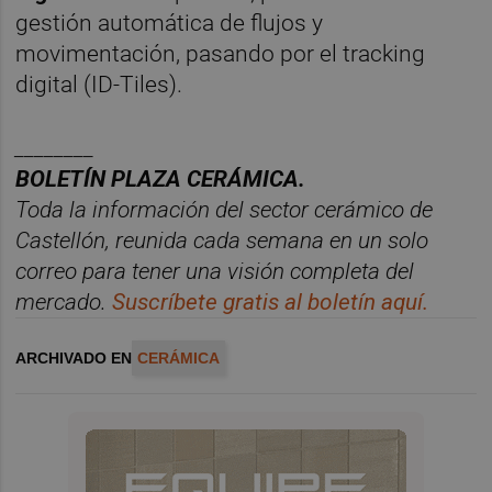
gestión automática de flujos y
movimentación, pasando por el tracking
digital (ID-Tiles).
________
BOLET
Í
N PLAZA CER
ÁMICA.
Toda la información del sector cer
á
mico de
Castellón, reunida cada semana en un solo
correo para tener una visió
n completa del
mercado.
Suscr
í
bete
gratis al bolet
í
n aqu
í.
ARCHIVADO EN
CERÁMICA