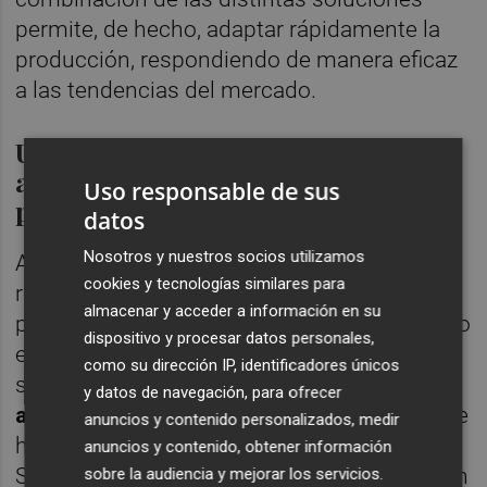
permite, de hecho, adaptar rápidamente la
producción, respondiendo de manera eficaz
a las tendencias del mercado.
Un avance significativo en
automatización y logística de la
Uso responsable de sus
planta
datos
Nosotros y nuestros socios utilizamos
Además de la Continua+ —solución de
cookies y tecnologías similares para
referencia en el mundo para la gestión de
almacenar y acceder a información en su
placas y subformatos—, el proyecto realizado
dispositivo y procesar datos personales,
en Porcelanosa incluye un avance
como su dirección IP, identificadores únicos
significativo desde el punto de vista de la
y datos de navegación, para ofrecer
automatización y la logística de la planta
. De
anuncios y contenido personalizados, medir
hecho, de forma simultánea a la ampliación,
anuncios y contenido, obtener información
Sacmi ha desarrollado junto con el cliente un
sobre la audiencia y mejorar los servicios.