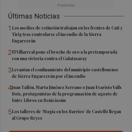
Últimas Noticias
1
Los medios de extinción trabajan en los frentes de Catí y
Tírig tras controlarse el incendio de la Sierra
Engarcerán
2
El Villarreal pone el broche de oro a la pretemporada
con una victoria contra el Galatasaray
3
Levantan el confinamiento del municipio castellonense
de Sierra Engarcerán por el incendio
4
Juan Tallón, Marta Jiménez Serrano o Juan Evaristo Valls
Boix, protagonistas de la programación de agosto de
Entre Libros en Benicàssim
5
Los talleres de ‘Magia en los Barrios’ de Castelló llegan
al Grupo Reyes