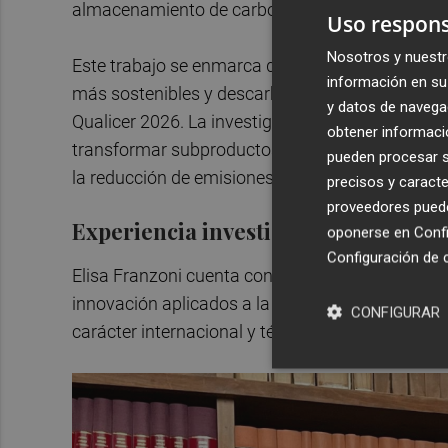
almacenamiento de carbono (CCS).
Uso respons
Nosotros y nuestr
Este trabajo se enmarca dentro del creciente es
información en su 
más sostenibles y descarbonizados, una cuestió
y datos de navega
Qualicer 2026. La investigación desarrollada po
obtener informació
transformar subproductos industriales en mater
pueden procesar su
la reducción de emisiones de CO₂.
precisos y caracte
proveedores pueden
Experiencia investigadora
oponerse en
Confi
Configuración de 
Elisa Franzoni cuenta con una amplia experienci
innovación aplicados a la construcción y a la in
CONFIGURAR
carácter internacional y técnico del congreso.