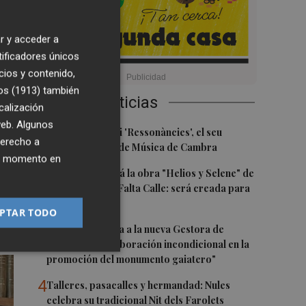
r y acceder a
tificadores únicos
cios y contenido,
os (1913)
también
Últimas Noticias
 a
calización
 web. Algunos
1
Culla estrena hui 'Ressonàncies', el seu
derecho a
primer Festival de Música de Cambra
ier momento en
2
Castelló acogerá la obra "Helios y Selene" de
de
la compañía Te Falta Calle: será creada para
el eclipse
PTAR TODO
3
Castelló traslada a la nueva Gestora de
Gaiates su "colaboración incondicional en la
promoción del monumento gaiatero"
4
Talleres, pasacalles y hermandad: Nules
celebra su tradicional Nit dels Farolets