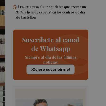
5
El PSPV acusa al PP de "dejar que crezca un
31 % la lista de espera" en los centros de día
de Castellón
Suscríbete al canal
de Whatsapp
Siempre al día de las últimas
noticias
¡Quiero suscribirme!