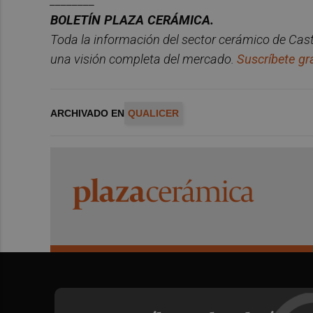
________
BOLET
Í
N PLAZA CER
ÁMICA.
Toda la información del sector
cerá
mico
de Cast
una
visió
n
completa del mercado.
Suscríbete gra
ARCHIVADO EN
QUALICER