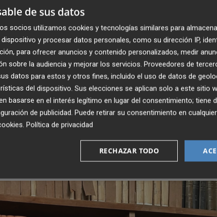
able de sus datos
os socios utilizamos cookies y tecnologías similares para almacena
fuerzo del sector por avanzar hacia modelos productivos
dispositivo y procesar datos personales, como su dirección IP, iden
n que ocupará un lugar central en el programa técnico de
ción, para ofrecer anuncios y contenido personalizados, medir anun
r el Centro Cerámico se centra en tecnologías capaces de
n sobre la audiencia y mejorar los servicios.
Proveedores de tercer
iales con valor añadido, contribuyendo simultáneamente
s datos para estos y otros fines, incluido el uso de datos de geolo
rísticas del dispositivo. Sus elecciones se aplican solo a este sitio
 basarse en el interés legítimo en lugar del consentimiento; tiene 
guración de publicidad
. Puede retirar su consentimiento en cualqu
cookies
.
Política de privacidad
a investigadora en materiales, sostenibilidad y procesos 
dustria cerámica, y su participación reforzará aún más el
RECHAZAR TODO
ACE