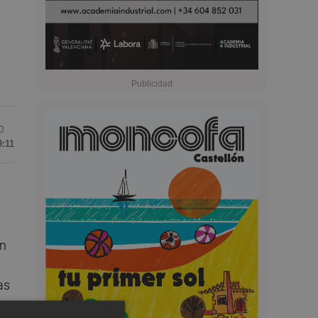
0
9:11
ón
as