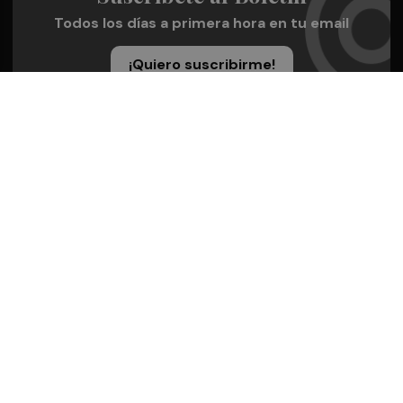
Todos los días a primera hora en tu email
¡Quiero suscribirme!
Síguenos en redes
Castellón Plaza, desde cualquier medio
Quienes Somos
Conoce al grupo editorial
Conócenos