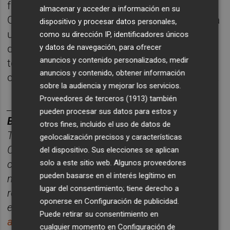
futuro del sector. Con este lanzamiento,
almacenar y acceder a información en su
Qualicer no solo presenta una web. Presenta
dispositivo y procesar datos personales,
una forma de entender el sector. Un espacio
como su dirección IP, identificadores únicos
donde la industria cerámica se analiza en
y datos de navegación, para ofrecer
anuncios y contenido personalizados, medir
todas sus dimensiones y donde se
anuncios y contenido, obtener información
construye, desde el conocimiento, su futuro.
sobre la audiencia y mejorar los servicios.
Proveedores de terceros (1913)
también
________
pueden procesar sus datos para estos y
BOLET
Í
N PLAZA CER
ÁMICA.
otros fines, incluido el uso de datos de
Toda la información del sector cerá
mico de
geolocalización precisos y características
Castellón, reunida cada semana en un solo
del dispositivo. Sus elecciones se aplican
correo para tener una visió
n completa del
solo a este sitio web. Algunos proveedores
pueden basarse en el interés legítimo en
mercado.
Suscríbete gratis al boletín aquí.
ón
,
lugar del consentimiento; tiene derecho a
reunidas cada ma
ñana en un solo correo para
oponerse en
Configuración de publicidad
.
empezar el d
í
a informado.
Suscr
í
bete
gratis
Puede retirar su consentimiento en
al
bolet
í
n
aqu
í
.
cualquier momento en
Configuración de