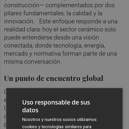
construcción— complementados por dos
pilares fundamentales: la calidad y la
innovación. Este enfoque responde a una
realidad clara: hoy el sector cerámico solo
puede entenderse desde una visión
conectada, donde tecnología, energía,
mercado y normativa forman parte de una
misma conversación.
Un punto de encuentro global
Qualicer 2026 reunirá en Castellón a
expertos de países como Alemania, Estados
Uso responsable de sus
Unidos, Italia, Australia o Reino Unido,
datos
consolidando su carácter internacional y su
Nosotros y nuestros socios utilizamos
papel como espacio donde se define el
cookies y tecnologías similares para