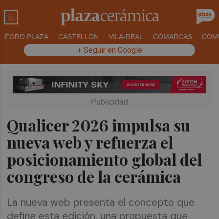
FORO PLAZA
CASTELLÓN
VILA-REAL
COMARCAS
COM
+ Seguir en Google
Qualicer 2026 impulsa su
nueva web y refuerza el
posicionamiento global del
congreso de la cerámica
La nueva web presenta el concepto que
define esta edición, una propuesta que