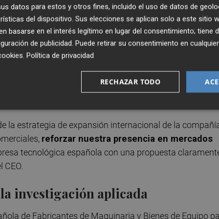
rementa la velocidad de inspección y está
preparado para
s datos para estos y otros fines, incluido el uso de datos de geolo
álisis de datos e inteligencia artificial
, en línea con
rísticas del dispositivo. Sus elecciones se aplican solo a este sitio
.
 basarse en el interés legítimo en lugar del consentimiento; tiene 
guración de publicidad
. Puede retirar su consentimiento en cualqu
cookies
.
Política de privacidad
r cómo la inspección mediante rayos X puede convertirse 
 calidad y la estabilidad del proceso productivo. "Querem
RECHAZAR TODO
ACE
e hasta ahora no era accesible durante la
a para la toma de decisiones en planta", afirma.
e la estrategia de expansión internacional de la compañí
omerciales,
reforzar nuestra presencia en mercados
resa tecnológica española con una propuesta clarament
el CEO.
la investigación aplicada
añola de Fabricantes de Maquinaria y Bienes de Equipo p