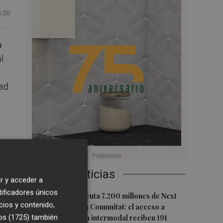
6:00
a
l
dad
os
o
Últimas Noticias
r y acceder a
tificadores únicos
1
El Gobierno ejecuta 7.200 millones de Next
cios y contenido,
Generation en la Comunitat: el acceso a
os (1725)
también
PortCastelló y la intermodal reciben 191