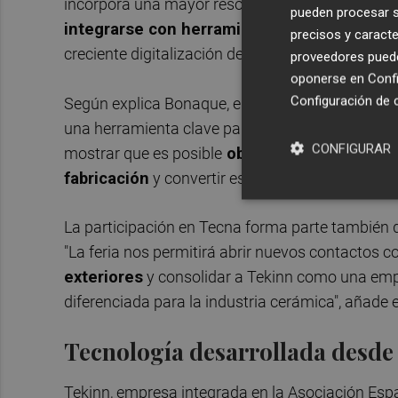
incorpora una mayor resolución de análisis, inc
pueden procesar su
integrarse con herramientas avanzadas de an
precisos y caracte
creciente digitalización de las plantas cerámicas
proveedores pueden
oponerse en
Confi
Configuración de 
Según explica Bonaque, el objetivo es demostra
una herramienta clave para mejorar el control de
CONFIGURAR
mostrar que es posible
obtener información qu
fabricación
y convertir esos datos en una ventaj
La participación en Tecna forma parte también d
"La feria nos permitirá abrir nuevos contactos c
exteriores
y consolidar a Tekinn como una emp
diferenciada para la industria cerámica", añade 
Tecnología desarrollada desde 
Tekinn, empresa integrada en la Asociación Esp