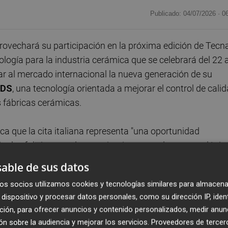
Publicado: 04/07/2026 ·
0
ovechará su participación en la próxima edición de Tecn
ología para la industria cerámica que se celebrará del 22 a
tar al mercado internacional la nueva generación de su
XDS
, una tecnología orientada a mejorar el control de cali
s fábricas cerámicas.
aca que la cita italiana representa "una oportunidad
ncipales fabricantes de maquinaria, proveedores tecnológic
dial. "Italia es uno de los mercados más avanzados en
able de sus datos
strar la evolución de nuestra tecnología y reforzar nuestr
os socios utilizamos cookies y tecnologías similares para almacena
dispositivo y procesar datos personales, como su dirección IP, iden
ción, para ofrecer anuncios y contenido personalizados, medir anun
s nuevas prestaciones de TEKINN XDS, un equipo que
n sobre la audiencia y mejorar los servicios.
Proveedores de tercer