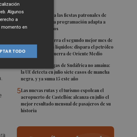
millones
calización
 la
 web. Algunos
2
Moncofa disfruta las fiestas patronales de
derecho a
Sant Roc con una programación adapta a
ier momento en
todos los públicos
en
3
PortCastelló cierra el segundo mejor mes de
os
julio en graneles líquidos: dispara el petróleo
PTAR TODO
en medio de la guerra de Oriente Medio
4
La alerta de plagas de Sudáfrica no amaina:
la UE detecta en julio siete casos de mancha
a.
negra, y ya suma 15 este año
5
Las nuevas rutas y el turismo espolean el
e
aeropuerto de Castellón: alcanza en julio el
mejor resultado mensual de pasajeros de su
historia
ara