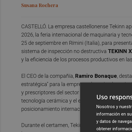
Susana Rochera
CASTELLÓ. La empresa castellonense Tekinn apr
2026, la feria internacional de maquinaria y tecn
25 de septiembre en Rímini (Italia), para presen
sistema de inspección no destructiva
TEKINN 
y la eficiencia de los procesos productivos en la
El CEO de la compañía,
Ramiro Bonaque
, dest
estratégica" para la empresa al reunir a los pri
y prescriptores del sector cerámico a nivel mun
Uso respons
tecnología cerámica y el escenario ideal para mo
Nosotros y nuestr
posicionamiento internacional", señala.
información en su 
y datos de navega
Durante el certamen, Tekinn dará a conocer la
obtener informació