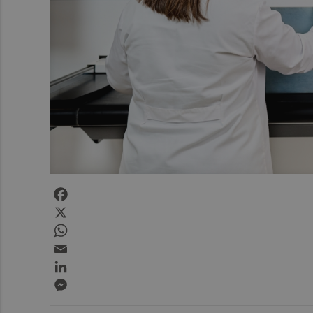
Facebook
X
WhatsApp
Email
LinkedIn
Messenger