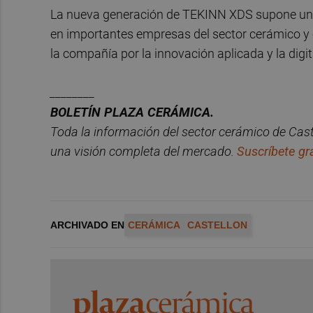
La nueva generación de TEKINN XDS supone un 
en importantes empresas del sector cerámico y c
la compañía por la innovación aplicada y la digit
________
BOLET
Í
N PLAZA CER
ÁMICA.
Toda la información del sector cer
á
mico de Cast
una visió
n completa del mercado.
Suscríbete gra
ARCHIVADO EN
CERÁMICA
CASTELLON