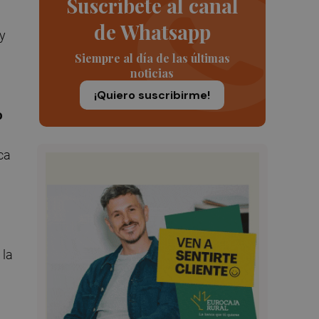
Suscríbete al canal
de Whatsapp
 y
Siempre al día de las últimas
noticias
¡Quiero suscribirme!
o
ca
 la