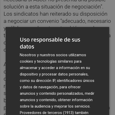
solución a esta situación de negociación".
Los sindicatos han reiterado su disposición
a negociar un convenio "adecuado, necesario
y válido para el sector y también para los
trabajadores y trabajadoras", pero exigen una
Uso responsable de sus
contraparte patronal "dispuesta a dialogar
datos
con respeto y propuestas concretas".
Nosotros y nuestros socios utilizamos
cookies y tecnologías similares para
Ambas organizaciones sindicales han
almacenar y acceder a información en su
denunciado la postura "totalmente viciada"
dispositivo y procesar datos personales,
de Ascer, que, "a pesar de reconocer la
como su dirección IP, identificadores únicos
recuperación del sector con aumentos
y datos de navegación, para ofrecer
significativos en empleo, productividad,
anuncios y contenido personalizados, medir
beneficios y exportaciones, se niega a
anuncios y contenido, obtener información
sobre la audiencia y mejorar los servicios.
plantear ningún incremento económico para
Proveedores de terceros (1913)
también
sus empleados/as".