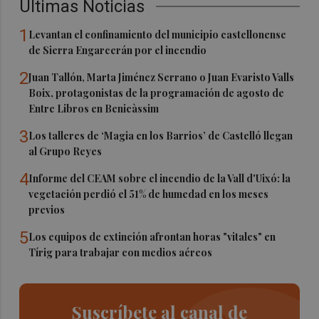
Últimas Noticias
1
Levantan el confinamiento del municipio castellonense
de Sierra Engarcerán por el incendio
2
Juan Tallón, Marta Jiménez Serrano o Juan Evaristo Valls
Boix, protagonistas de la programación de agosto de
Entre Libros en Benicàssim
3
Los talleres de ‘Magia en los Barrios’ de Castelló llegan
al Grupo Reyes
4
Informe del CEAM sobre el incendio de la Vall d'Uixó: la
vegetación perdió el 51% de humedad en los meses
previos
5
Los equipos de extinción afrontan horas "vitales" en
Tírig para trabajar con medios aéreos
Suscríbete al canal de