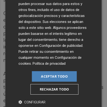
pueden procesar sus datos para estos y
otros fines, incluido el uso de datos de
CCOO y UGT consideran "desproporcionada"
geolocalización precisos y características
esta falta de propuesta salarial, y han
del dispositivo. Sus elecciones se aplican
calificado de "insultante" la intención de la
solo a este sitio web. Algunos proveedores
patronal de "eliminar derechos históricos de
pueden basarse en el interés legítimo en
los trabajadores, en una muestra de
lugar del consentimiento; tiene derecho a
oponerse en
Configuración de publicidad
.
incomprensible insolidaridad y falta de
Puede retirar su consentimiento en
respeto hacia quienes son el verdadero
cualquier momento en
Configuración de
motor económico de la provincia".
cookies
.
Política de privacidad
Al respecto, han recordado el "esfuerzo y las
ACEPTAR TODO
pérdidas de renta que han soportado los
trabajadores y trabajadores del azulejo en los
RECHAZAR TODO
últimos años, incluyendo los ERTE", y han
exigido una negociación "seria y con
CONFIGURAR