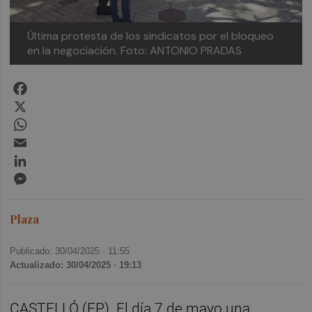
Última protesta de los sindicatos por el bloqueo
en la negociación.
Foto: ANTONIO PRADAS
Facebook
X
WhatsApp
Email
LinkedIn
Messenger
Plaza
Publicado: 30/04/2025 ·
11:55
Actualizado: 30/04/2025 · 19:13
CASTELLÓ (EP). El día 7 de mayo una