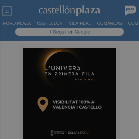
FORO PLAZA
CASTELLÓN
VILA-REAL
COMARCAS
COM
+ Seguir en Google