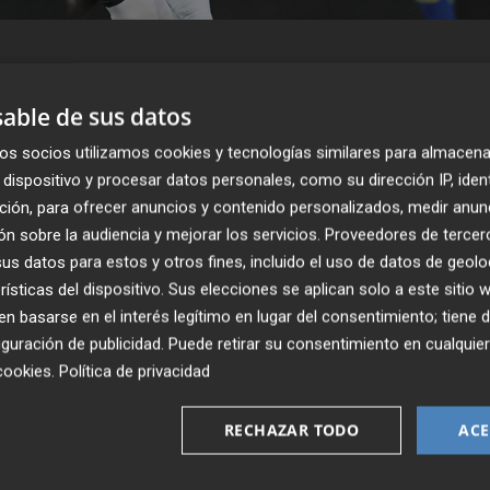
able de sus datos
os socios utilizamos cookies y tecnologías similares para almacena
dispositivo y procesar datos personales, como su dirección IP, iden
ción, para ofrecer anuncios y contenido personalizados, medir anun
n sobre la audiencia y mejorar los servicios.
Proveedores de tercer
s datos para estos y otros fines, incluido el uso de datos de geolo
rísticas del dispositivo. Sus elecciones se aplican solo a este sitio
Publicado: 18/05/2026 ·
1
 basarse en el interés legítimo en lugar del consentimiento; tiene 
guración de publicidad
. Puede retirar su consentimiento en cualqu
cookies
.
Política de privacidad
n tras su empate en casa frente al Cádiz y analizamos
a.
RECHAZAR TODO
ACE