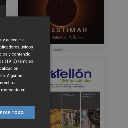
r y acceder a
tificadores únicos
cios y contenido,
os (1913)
también
calización
 web. Algunos
9:15
derecho a
ier momento en
PTAR TODO