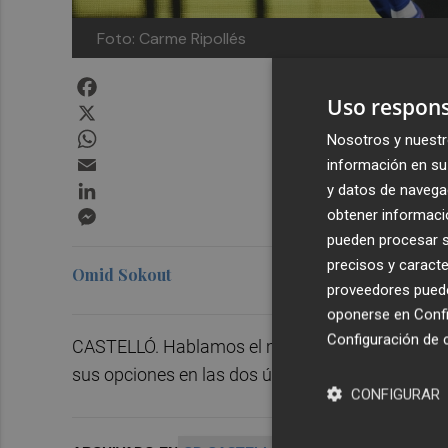
Foto: Carme Ripollés
Facebook
Uso respons
X
WhatsApp
Nosotros y nuestr
Email
información en su 
LinkedIn
y datos de navega
Messenger
obtener informació
pueden procesar su
precisos y caracte
Omid Sokout
proveedores pueden
oponerse en
Confi
Configuración de 
CASTELLÓ. Hablamos el momento del CD Castelló
sus opciones en las dos últimas jornadas de Lig
CONFIGURAR