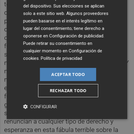
termina nunca y aquellos que viven bajo su
del dispositivo. Sus elecciones se aplican
control deben entregarle a sus hijos como
solo a este sitio web. Algunos proveedores
parte de un cíclico tributo caníbal. En este
pueden basarse en el interés legítimo en
lugar del consentimiento; tiene derecho a
cuento de terror caribeño, las madres son
oponerse en
Configuración de publicidad
.
obligadas a criar a sus propios hijos como
Puede retirar su consentimiento en
futuro alimento, en un sacrificio hecho de
cualquier momento en
Configuración de
sangre y locura. Si se desea sobrevivir aquí,
cookies
.
Política de privacidad
ninguna mujer puede decidir no ser madre. Y
ninguna madre puede no convertirse en una
ACEPTAR TODO
mera productora de carne humana para que
el sistema de ofrendas y retribuciones siga
RECHAZAR TODO
funcionando. En un mundo despiadado de
guerrilleros y narcos, la Selva garantiza la
CONFIGURAR
seguridad a sus habitantes, quienes
renuncian a cualquier tipo de derecho y
esperanza en esta fábula terrible sobre la