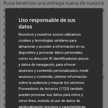
Rusa tenemos una entrega nueva de nuestra
sección Psoeizados. En este caso, contamos
con dos propuestas y, en ambos casos, ¡hay
Uso responsable de sus
una vivienda involucrada! Por una parte
datos
tenemos a Juan Soto Ivars y, por otra, a Bad
Nosotros y nuestros socios utilizamos
Bunny y la polémica en torno a sus
cookies y tecnologías similares para
conciertos.
almacenar y acceder a información en su
dispositivo y procesar datos personales,
Y en nuestra recomendación cultural
como su dirección IP, identificadores únicos
hablamos sobre comer niños. Lo hacemos a
y datos de navegación, para ofrecer
través de la novela El cielo de la selva, de
anuncios y contenido personalizados, medir
anuncios y contenido, obtener información
Elaine Vilar Madruga (Lava). ¡Dentro sinopsis!
sobre la audiencia y mejorar los servicios.
“La Selva es un dios hambriento. Un ser que
Proveedores de terceros (1725)
también
otorga protección a quienes se adentran en
pueden procesar sus datos para estos y
sus dominios, pero que exige el más alto de
otros fines, incluido el uso de datos de
los precios a cambio. Su voracidad no
geolocalización precisos y características