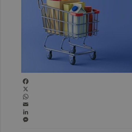
Facebook
X
WhatsApp
Email
LinkedIn
Messenger