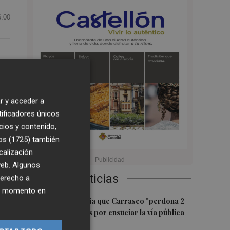
6:00
os
r y acceder a
tificadores únicos
cios y contenido,
os (1725)
también
calización
 web. Algunos
Últimas Noticias
derecho a
ier momento en
1
El PSPV denuncia que Carrasco "perdona 2
de cada 3 multas por ensuciar la vía pública
en Castelló"