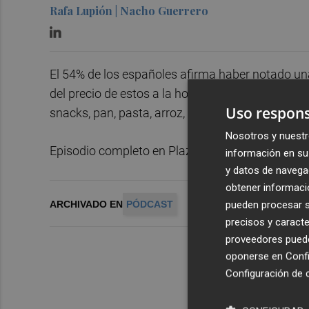
Rafa Lupión | Nacho Guerrero
El 54% de los españoles afirma haber notado un
del precio de estos a la hora de hacer la compra
Uso respons
snacks, pan, pasta, arroz, dulces y comida prec
Nosotros y nuestr
Episodio completo en Plaza Pódcast.
información en su 
y datos de navega
obtener informació
pueden procesar su
ARCHIVADO EN
PÓDCAST
precisos y caracte
proveedores pueden
oponerse en
Confi
Configuración de 