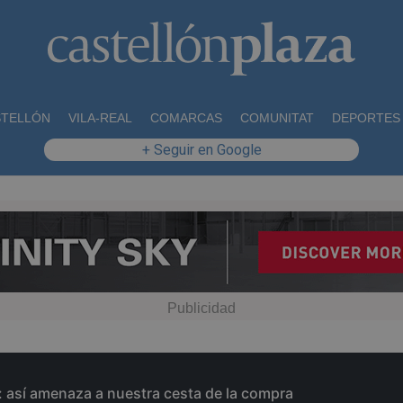
STELLÓN
VILA-REAL
COMARCAS
COMUNITAT
DEPORTES
+ Seguir en Google