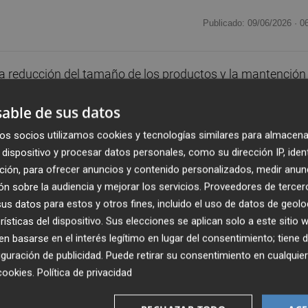
Publicado: 09/06/2026 ·
0
a reducción del tamaño de los productos y la mantención
, este fenómeno es lo que se conoce como 'reduflación'. L
able de sus datos
ocinada, es donde más se ha notado esta práctica.
os socios utilizamos cookies y tecnologías similares para almacena
dispositivo y procesar datos personales, como su dirección IP, iden
ción, para ofrecer anuncios y contenido personalizados, medir anun
n sobre la audiencia y mejorar los servicios.
Proveedores de tercer
s datos para estos y otros fines, incluido el uso de datos de geolo
rísticas del dispositivo. Sus elecciones se aplican solo a este sitio
 basarse en el interés legítimo en lugar del consentimiento; tiene 
guración de publicidad
. Puede retirar su consentimiento en cualqu
cookies
.
Política de privacidad