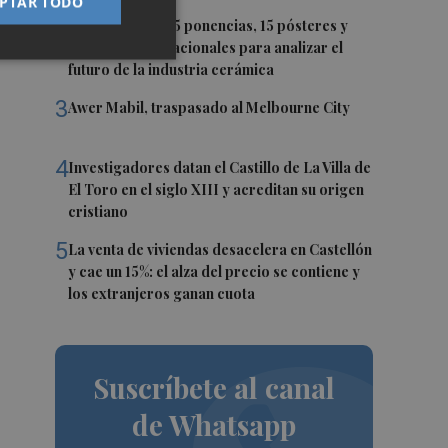
PTAR TODO
2
Ignite reunirá 35 ponencias, 15 pósteres y
expertos internacionales para analizar el
futuro de la industria cerámica
3
Awer Mabil, traspasado al Melbourne City
4
Investigadores datan el Castillo de La Villa de
El Toro en el siglo XIII y acreditan su origen
cristiano
5
La venta de viviendas desacelera en Castellón
y cae un 15%: el alza del precio se contiene y
los extranjeros ganan cuota
Suscríbete al canal
de Whatsapp