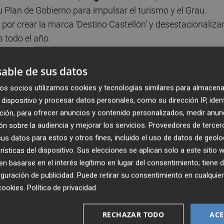
 Plan de Gobierno para impulsar el turismo y el Grau.
 por crear la marca ‘Destino Castellón’ y desestacionalizar
s todo el año.
l Mediterráneo porque impulsamos nuestra gastronomía, la
able de sus datos
y el deporte como revulsivo turístico y económico. Contamo
os socios utilizamos cookies y tecnologías similares para almacena
as familiares que dotaremos de mejores servicios todo el
dispositivo y procesar datos personales, como su dirección IP, iden
ción, para ofrecer anuncios y contenido personalizados, medir anun
n sobre la audiencia y mejorar los servicios.
Proveedores de tercer
s datos para estos y otros fines, incluido el uso de datos de geolo
rísticas del dispositivo. Sus elecciones se aplican solo a este sitio
 Benicàssim haciendo las cosas bien y que en nuestras
 basarse en el interés legítimo en lugar del consentimiento; tiene 
tos, ni servicios de playa funcionando a pleno rendimient
guración de publicidad
. Puede retirar su consentimiento en cualqu
al por la mala gestión del gobierno municipal. Nosotros
cookies
.
Política de privacidad
on Benicàssim. Sobre este paseo se instalarán chiringuito
tiva para todos los públicos”, añade.
RECHAZAR TODO
ACE