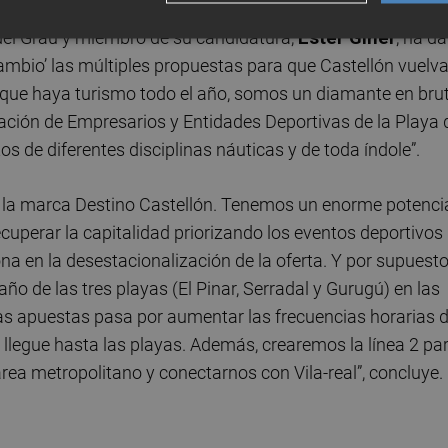
del Grau y miembro de su candidatura,
Ester Giner
, ha d
 cambio’ las múltiples propuestas para que Castellón vuelva
s que haya turismo todo el año, somos un diamante en bru
iación de Empresarios y Entidades Deportivas de la Playa 
 de diferentes disciplinas náuticas y de toda índole”.
, la marca Destino Castellón. Tenemos un enorme potenci
cuperar la capitalidad priorizando los eventos deportivos
a en la desestacionalización de la oferta. Y por supuest
o de las tres playas (El Pinar, Serradal y Gurugú) en las
ras apuestas pasa por aumentar las frecuencias horarias d
 llegue hasta las playas. Además, crearemos la línea 2 pa
ea metropolitano y conectarnos con Vila-real”, concluye.