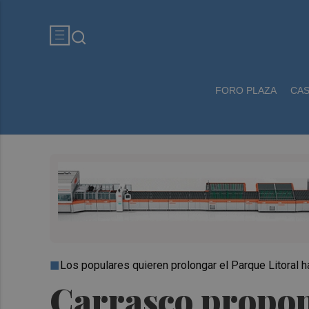
FORO PLAZA
CA
Los populares quieren prolongar el Parque Litoral h
Carrasco propone