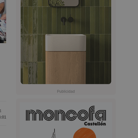
4
8:01