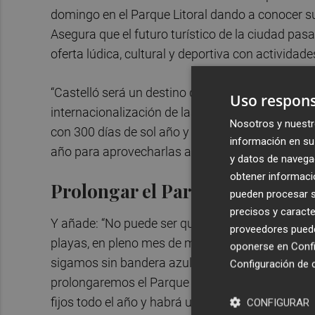
domingo en el Parque Litoral dando a conocer su
Asegura que el futuro turístico de la ciudad pasa
oferta lúdica, cultural y deportiva con actividade
“Castelló será un destino de primer orden en e
Uso respons
internacionalización de las fiestas, la cultura 
Nosotros y nuestr
con 300 días de sol año y unas fantásticas play
información en su 
año para aprovecharlas al máximo”, explica.
y datos de navega
obtener informació
Prolongar el Parque Litoral
pueden procesar su
precisos y caracte
Y añade: “No puede ser que a un kilómetro esté
proveedores pueden
playas, en pleno mes de mayo, no haya chiringui
oponerse en
Confi
sigamos sin bandera azul en la playa del Serrad
Configuración de 
prolongaremos el Parque Litoral hasta el linde c
fijos todo el año y habrá una programación atrac
CONFIGURAR