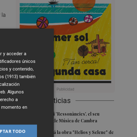
 la
s
r y acceder a
tificadores únicos
cios y contenido,
os (1913)
también
calización
 web. Algunos
Últimas Noticias
derecho a
o y
ier momento en
1
Culla estrena hui 'Ressonàncies', el seu
primer Festival de Música de Cambra
s
PTAR TODO
2
Castelló acogerá la obra "Helios y Selene" de