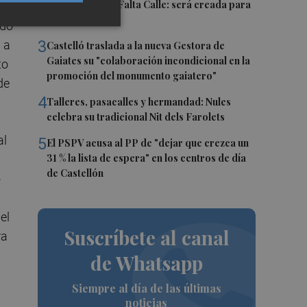
la compañía Te Falta Calle: será creada para
el eclipse
ado
3
 a
Castelló traslada a la nueva Gestora de
Gaiates su "colaboración incondicional en la
to
promoción del monumento gaiatero"
de
4
Talleres, pasacalles y hermandad: Nules
celebra su tradicional Nit dels Farolets
al
5
El PSPV acusa al PP de "dejar que crezca un
31 % la lista de espera" en los centros de día
de Castellón
o
el
Suscríbete al canal
ra
de Whatsapp
Siempre al día de las últimas
noticias